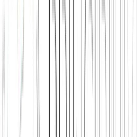
Zürich, Basel oder anderswo eigene Treffen anstoßen will, kann das
direkt aus der App heraus tun.
Freunde finden in Zürich
Freunde finden in Basel
Orientierung
Welche Städte-Seite dir
wirklich
weiterhilft
Nicht jede Person sucht dasselbe. Manche wollen direkt neue Leute
in ihrer Stadt kennenlernen, andere erst verstehen, wie Principium
funktioniert oder wie lokale Community überhaupt entsteht. Genau
dafür ist diese Übersicht da.
Du willst in deiner Stadt starten
Such dir deine Stadt heraus: Die Stadtseite zeigt dir, wie der Einstieg
vor Ort aussieht und wie aus ersten Kontakten echte Treffen
werden.
Stadtseiten ansehen
Du willst erst verstehen, wie Principium funktioniert