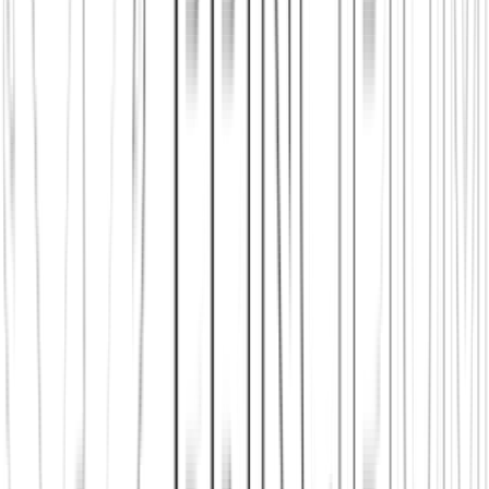
Wenn du nach einer Alternative zu Meet5, Bumble BFF, Spontacts
oder Meetup suchst, lohnt sich der Blick auf mehr als nur Features
und Preise. Entscheidend ist, ob aus Kontakten auch wirkliche
Verbindung entstehen kann.
Worauf wir achten
Wir vergleichen nicht nur Preise oder Features, sondern auch Kultur,
Tiefe, lokale Begegnung, Sicherheit und die Frage, wie gut eine
Plattform für Deutschland, Österreich und die Schweiz funktioniert.
Nächster sinnvoller Schritt
Sieh dir zuerst den passenden Vergleich an und prüfe danach, ob es
Principium schon in deiner Region gibt. So kommst du direkt vom
Lesen in echte lokale Begegnung.
Orientierung nach dem Vergleich
Welche Frage du dir nach dem
Vergleich
wirklich stellen solltest