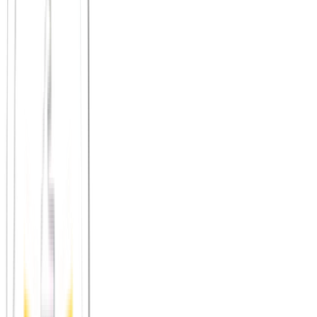
Intimität und den Wachstumskern durch eine bewusste
Mitgliederstruktur und kuratierte Formate.
Zum Vergleich
Principium vs.
FriendsUp
FriendsUp bietet einen sicheren Raum für Frauen. Principium bietet
einen sicheren, werteorientierten Raum für alle, die wirklich etwas
bewegen wollen – in sich selbst und in ihrer Stadt.
Zum Vergleich
Principium vs.
Meetup
Meetup ist großartig, um Gruppen zu finden. Doch oft fühlt man
sich in der Masse anonym. Principium setzt auf kleine Gruppen und
bewusste Begegnungen, die wirklich im Gedächtnis bleiben.
Zum Vergleich
Principium vs.