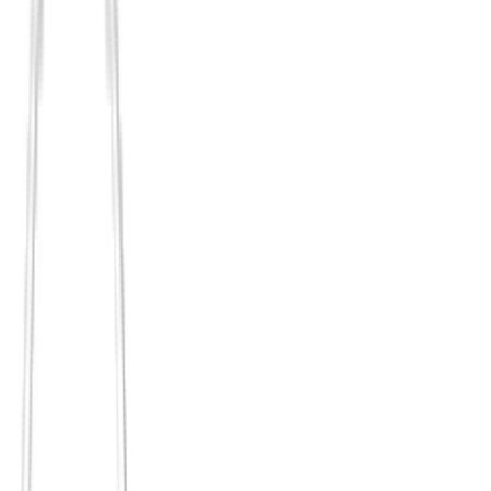
🔓
Alle Kernfunktionen bei uns:
100% kostenlos.
Der Einstieg bleibt bei Principium bewusst offen, statt schon die
Basis hinter Bezahlstufen zu verstecken.
Paywall-Vergleich
Principium auf einen Blick