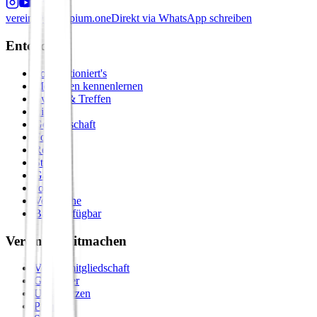
verein@principium.one
Direkt via WhatsApp schreiben
Entdecken
So funktioniert's
Menschen kennenlernen
Events & Treffen
Zirkel
Gemeinschaft
Formate
Retreats
Städte
Galerie
Journal
Vergleiche
Bald verfügbar
Verein & Mitmachen
Vereinsmitgliedschaft
Gastgeber
Unterstützen
Premium