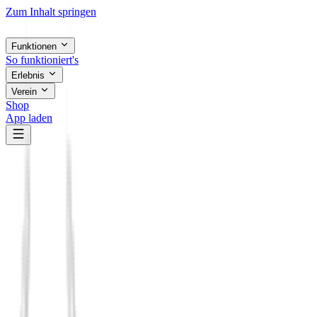
Zum Inhalt springen
Funktionen
So funktioniert's
Erlebnis
Verein
Shop
App laden
Die ehrliche Alternative
Du hast alle Apps probiert. Wo wird aus
Kontakt
echte Begegnung
?
Wenn du gerade verschiedene Plattformen vergleichst, geht es meist
nicht nur um Funktionen. Es geht darum, wo aus Kontakt
wahrscheinlicher echte Begegnung, lokale Relevanz und
verlässliche Verbindung werden können.