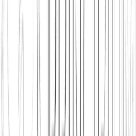
Zum Vergleich
Principium vs.
OkCupid
OkCupid fragt hunderte Fragen ab. Wir finden: Die besten
Antworten auf das Leben findet man gemeinsam in der Diskussion
und auf Events. Principium bringt Menschen mit echtem Tiefgang
zusammen.
Zum Vergleich
Principium vs.
Parship
Parship verlangt hunderte Euro für einen Algorithmus. Wir sind ein
gemeinnütziger Verein, der Menschen lokal zusammenbringt. Wer
gemeinsam wächst und redet, findet oft ganz natürlich zueinander –
ohne Abo-Falle.
Zum Vergleich
Für wen lohnt sich ein Vergleich?