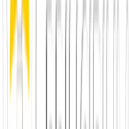
Zum Vergleich
Principium vs.
Lebensfreunde
Plattformen wie Lebensfreunde trennen oft nach Alter. Wir glauben:
Wachstum findet zwischen den Generationen statt. Bei Principium
triffst du Menschen, die eines eint: Der Wunsch nach echter
Verbindung.
Zum Vergleich
Principium vs.
Facebook Gruppen
In Facebook Gruppen geht die Qualität oft im Rauschen unter.
Principium ist ein kuratierter Raum – werbefrei, moderiert und mit
klarem Fokus auf das Wesentliche: Dich und deine Mitmenschen.
Zum Vergleich
Principium vs.
Tinder