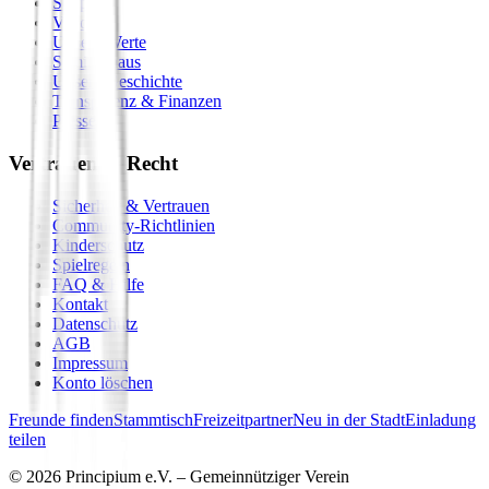
Shop
Vision
Unsere Werte
Seminarhaus
Unsere Geschichte
Transparenz & Finanzen
Presse
Vertrauen & Recht
Sicherheit & Vertrauen
Community-Richtlinien
Kinderschutz
Spielregeln
FAQ & Hilfe
Kontakt
Datenschutz
AGB
Impressum
Konto löschen
Freunde finden
Stammtisch
Freizeitpartner
Neu in der Stadt
Einladung
teilen
©
2026
Principium e.V. – Gemeinnütziger Verein