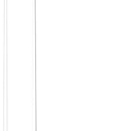
Anfang an.
Alle Vergleiche im Detail
Wähle eine Plattform und sieh dir den vollständigen Vergleich an.
Principium vs.
Meet5
Viele Plattformen konzentrieren sich auf Beschäftigung. Principium
konzentriert sich auf Verbindung: lokale Treffen, gemeinsame Werte
und ein gemeinnütziger Rahmen statt reiner Freizeitlogik.
Zum Vergleich
Principium vs.
Bumble BFF
Bumble BFF überträgt Dating-Mechaniken auf Freundschaft.
Principium geht bewusst anders vor: mit Community-Kultur,
Wiederholung und lokaler Begegnung.
Zum Vergleich