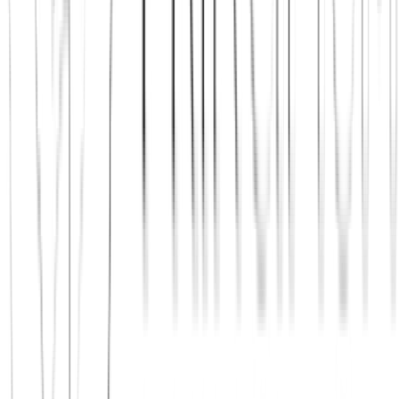
Fair ohne Abo-Druck
Häufige Fragen zu Alternativen
Was Menschen vor der
Entscheidung
wissen wollen
Diese Antworten helfen, die Vergleichsseiten nicht nur als Liste,
sondern als echte Orientierung für die nächste sinnvolle Handlung
zu nutzen.
Für wen sind diese Vergleichsseiten sinnvoll?
Was unterscheidet Principium in diesen Vergleichen am stärksten?
Gibt es eine kostenlose Alternative zu Meet5 oder Bumble BFF?
Welche Alternative passt, wenn ich echte Freundschaften statt
loser Kontakte suche?
Was sollte ich nach einem Vergleich als Nächstes tun?
Genug verglichen?