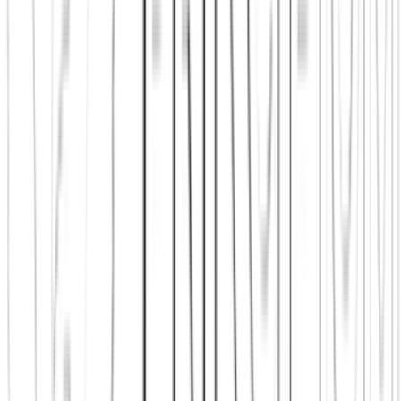
Nicht nur: Welche Plattform hat mehr Funktionen? Sondern: Wo ist
es wahrscheinlicher, dass aus Kontakt echte Begegnung, lokale
Wiederholung und verlässliche Verbindung werden.
Du willst lokal prüfen, ob Principium passt
Dann ist die Städte-Seite meist sinnvoller als noch ein weiterer
Plattformvergleich. Dort siehst du, wo dein lokaler Einstieg schon
greifbar ist.
Alle Städte ansehen
Du willst den Ablauf erst verstehen
Wenn du noch einordnen willst, wie aus App, Profil und Treffen
echte Begegnung wird, ist die Ablauf-Seite der bessere nächste
Schritt.
So funktioniert's ansehen
Du willst wissen, warum der Einstieg offen bleibt
Wenn Preis, Abo-Druck oder künstliche Hürden für dich
entscheidend sind, hilft dir unser Blick auf den fairen Einstieg
deutlich weiter.