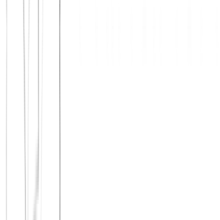
Irgendwann hilft nur noch die Praxis. Wenn du prüfen willst, ob
Principium zu dir passt, ist die App der direkteste nächste Schritt.
Jetzt App laden
Alle Städte ansehen
Kostenlos statt Paywall vergleichen