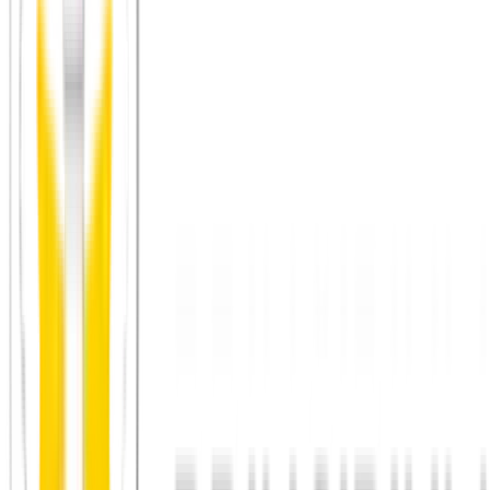
Tandem
Tandem verbindet über Sprache. Das ist wunderbar, aber oft
funktional. Bei Principium geht es um echte Gespräche und das
gemeinsame Streben nach Wachstum – Verbindung, die bleibt.
Zum Vergleich
Principium vs.
InterNations
InterNations ist oft die erste Adresse für Expats. Doch viele Events
fühlen sich schnell nach Funktion statt nach Nähe an. Principium
soll sich eher nach Ankommen als nach Selbstdarstellung anfühlen.
Zum Vergleich
Principium vs.
Boo
Boo ist innovativ durch Persönlichkeitstests. Doch Menschen sind
komplexer als 4 Buchstaben. Bei Principium lernst du Menschen in
ihrer ganzen Tiefe kennen – live und ungefiltert.