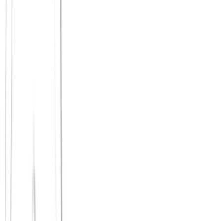
Principium vs.
nebenan.de
Nachbarschaftshilfe ist wertvoll. Doch viele Kontakte bleiben
funktional. Principium baut die Ebene darüber: Gespräche,
Vertrauen und gemeinsame Entwicklung statt bloßer Zweckkontakt.
Zum Vergleich
Principium vs.
Spontacts
Spontacts ist hervorragend für spontane Freizeitgestaltung. Aber wer
sucht nicht jemanden, mit dem man über das Leben reden kann,
während man wandert oder kocht? Das ist der Principium-
Unterschied.
Zum Vergleich
Principium vs.
GemeinsamErleben
Große Plattformen verlieren oft ihren Fokus. Principium bewahrt die