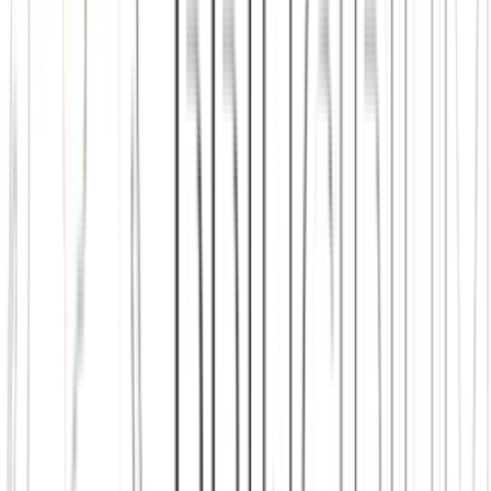
Tinder hat das Kennenlernen zu einem Spiel gemacht. Wir machen
es wieder menschlich. Wer sich über gemeinsame Werte und echte
Gespräche kennenlernt, findet Freunde, die bleiben – statt nach dem
ersten Wischen zu verschwinden.
Zum Vergleich
Principium vs.
Bumble
Bumble macht vieles richtig beim Dating. Doch am Ende bleibt es
eine schnelle Auswahl nach Profilen. Bei unseren Offline-Events
und tiefen Gesprächen lernen sich Menschen natürlicher kennen.
Zum Vergleich
Principium vs.
Hinge
Hinge ist besser als eine reine Foto-Auswahl. Aber es bleibt ein
Dating-Katalog. Bei Principium stehst du als Mensch im
Mittelpunkt. Partnerschaften entstehen hier als natürliches
Nebenprodukt einer starken Community.