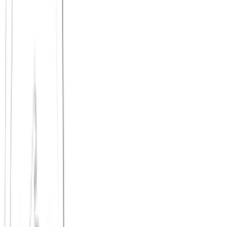
Tinder: Wenn das Wischen zur Arbeit wird
Tinder hat die Art, wie wir Menschen kennenlernen, stark geprägt.
Die App ist einfach, schnell und überall verfügbar. Doch genau das
ist auch das Problem: Durch die schiere Masse an Profilen wird die
Auswahl schnell mechanisch.
Man liest selten Profile, der Fokus liegt vor allem auf dem ersten
visuellen Eindruck. Das Ergebnis für viele Nutzer: viele Kontakte,
aus denen sich nie ein Treffen ergibt, Funkstille und emotionale
Erschöpfung.
Zurück zur Menschlichkeit
Principium ist keine Dating-App, und genau das macht es für
Singles so wertvoll. Wenn der Druck wegfällt, sich sofort im besten
Licht präsentieren zu müssen, entsteht eine viel natürlichere
Dynamik.
Bei unseren Offline-Events triffst du Menschen nicht aufgrund eines
gefilterten Fotos, sondern weil ihr euch für dieselben
Wachstumsthemen interessiert. Sympathie und Liebe entwickeln
sich hier aus echten Gesprächen, gemeinsamer Reflexion und
geteilten Werten – organisch und ohne App-Druck.