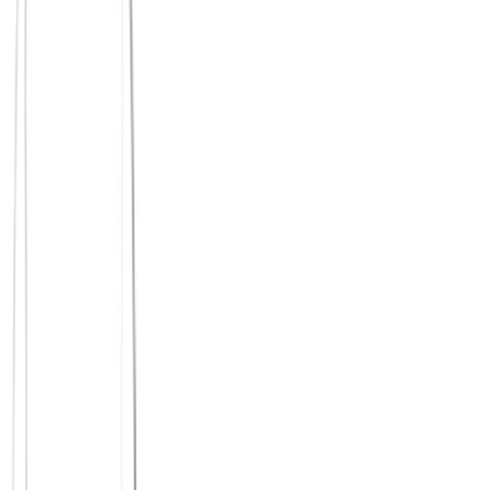
Zuneigung durch Tiefe
Fokus auf Charakter
Qualität der Begegnung
Quantität
Klasse
Druckfreies Kennenlernen
Kernfunktionen kostenlos
Abo ab ~15 €/Mo
100% kostenlos
Fokus auf Optik
Viel Funkstille
Oberflächliche Gespräche
Wichtige Features hinter Abo-Druck
Riesige Reichweite
Einfache Bedienung
Schnelle Kontakte