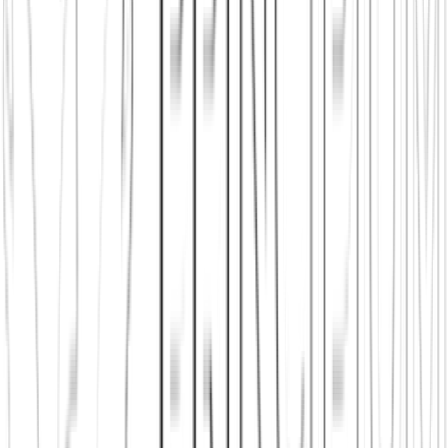
Alle Städte ansehen
Principium App herunterladen
Gemeinnützig
Werbefrei
Sicher