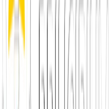
Kernfunktionen kostenlos; Premium ist ein freiwilliger Beitrag zum
Verein (6,90 € im Monat), keine Voraussetzung.
Warum führen bei Tinder so viele Matches zu
nichts?
Durch die schiere Masse an Profilen wird die Auswahl mechanisch,
der erste Eindruck bleibt visuell, ein gemeinsamer Kontext fehlt. Bei
Principium triffst du Menschen wiederkehrend im echten Leben –
da entsteht Vertrautheit, statt nach dem ersten Wischen wieder zu
verschwinden.
Weiterlesen
Von Vergleich zu echter Begegnung
Ein guter Vergleich hilft nur dann, wenn du danach direkt in die
passende nächste Handlung kommst: Stadt prüfen, App laden und
echte Begegnung statt endloser Recherche erleben.
Fairer Einstieg ohne Abo-Druck
Alle Städte ansehen
Journal:
Freunde finden im DACH-Raum