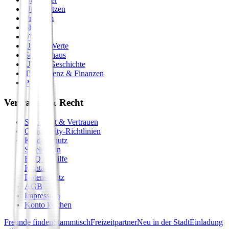
Unterstützen
Premium
Shop
Vision
Unsere Werte
Seminarhaus
Unsere Geschichte
Transparenz & Finanzen
Presse
Vertrauen & Recht
Sicherheit & Vertrauen
Community-Richtlinien
Kinderschutz
Spielregeln
FAQ & Hilfe
Kontakt
Datenschutz
AGB
Impressum
Konto löschen
Freunde finden
Stammtisch
Freizeitpartner
Neu in der Stadt
Einladung