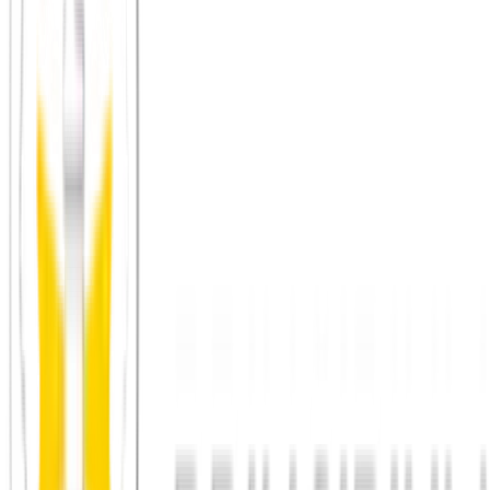
Häufige Fragen zur Alternative zu
Tinder
Was ist eine gute Alternative zu Tinder, wenn man
kein oberflächliches Wischen mehr will?
Principium ist keine Dating-App, sondern ein gemeinnütziger Verein
für echte Begegnungen. Statt Profile nach Fotos zu wischen, lernst
du Menschen bei kleinen, wiederkehrenden Treffen vor Ort über
gemeinsame Werte kennen. Aus echten Gesprächen kann
Freundschaft wachsen – und manchmal mehr.
Ist Principium eine Dating-App wie Tinder?
Nein. Es gibt kein Swipen, keine Matches und keinen Fokus aufs
Aussehen. Principium bringt bewusst lebende Menschen für echte
Treffen zusammen. Eine Beziehung kann daraus entstehen, ist aber
nicht der Zweck – der Zweck ist echte Verbindung.
Was kostet Principium im Vergleich zu Tinder?
Bei Tinder liegen wichtige Funktionen hinter einem Abo (je nach
Tarif grob ab 15 € im Monat). Bei Principium sind die