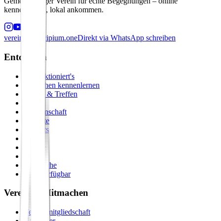
Gemeinnütziger Verein für echte Begegnungen – online
kennenlernen, lokal ankommen.
verein@principium.one
Direkt via WhatsApp schreiben
Entdecken
So funktioniert's
Menschen kennenlernen
Events & Treffen
Zirkel
Gemeinschaft
Formate
Retreats
Städte
Galerie
Journal
Vergleiche
Bald verfügbar
Verein & Mitmachen
Vereinsmitgliedschaft
Gastgeber