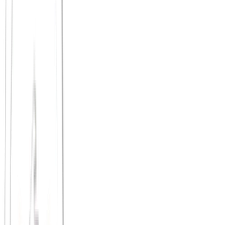
Hinge: "Designed to be deleted"?
Hinge grenzt sich erfolgreich von Tinder ab, indem es mehr
Profiltiefe fordert. Sprachnachrichten und kreative Prompts („Ich
zähle auf dich, wenn...“) geben bessere Einblicke in den Charakter.
Trotzdem bleibt es ein Katalog von Profilen, durch den man sich
scrollt. Der Kontext ist immer noch eine Dating-Situation, in der
jeder versucht, besonders originell oder attraktiv zu wirken. Die
Performance steht vor der tatsächlichen Authentizität.
Designed to grow together
Unser Slogan bei Principium lautet nicht, dass du uns löschen sollst.
Wir möchten, dass du ankommst und bleibst – um persönlich zu
wachsen.
Anstatt Prompts in eine App zu tippen, diskutierst du bei uns reale
Fragen des Lebens direkt mit anderen, inspirierenden Menschen.
Wer sich in seiner echten Verwundbarkeit und Tiefe zeigt, zieht
automatisch die Menschen an, die wirklich zu ihm passen.
Häufige Fragen zur Alternative zu
Hinge