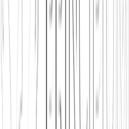
Alle Städte ansehen
Principium App herunterladen
Gemeinnützig
Werbefrei
Sicher