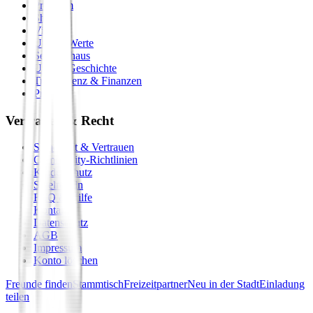
Premium
Shop
Vision
Unsere Werte
Seminarhaus
Unsere Geschichte
Transparenz & Finanzen
Presse
Vertrauen & Recht
Sicherheit & Vertrauen
Community-Richtlinien
Kinderschutz
Spielregeln
FAQ & Hilfe
Kontakt
Datenschutz
AGB
Impressum
Konto löschen
Freunde finden
Stammtisch
Freizeitpartner
Neu in der Stadt
Einladung
teilen