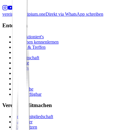
verein@principium.one
Direkt via WhatsApp schreiben
Entdecken
So funktioniert's
Menschen kennenlernen
Events & Treffen
Zirkel
Gemeinschaft
Formate
Retreats
Städte
Galerie
Journal
Vergleiche
Bald verfügbar
Verein & Mitmachen
Vereinsmitgliedschaft
Gastgeber
Unterstützen