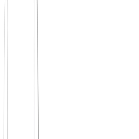
Kataloglebensgefühl
Ja
Nein
Events & Workshops
Persönliche
Wahre Authentizität
Kuratierte Profile
Präsenz
Wachstum als Basis
Kernfunktionen
Stark begrenzt ohne
100% kostenlos
kostenlos
Abo
Teuer in Premium (~30 €/Mo)
Begrenzte Likes ohne Abo
Fokus liegt immer noch klar auf Dating
Tiefergehende Profile
Gute Prompts
Weniger Oberflächlichkeit