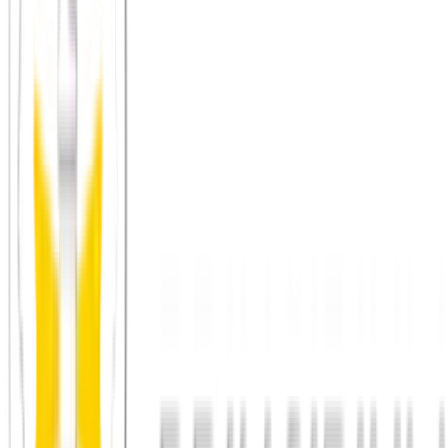
Was ist eine Alternative zu Hinge für Menschen, die
mehr als gute Prompts suchen?
Hinge fordert mehr Profiltiefe als reine Foto-Apps, bleibt aber ein
Katalog, durch den man scrollt. Principium ist keine Dating-App,
sondern eine Community für echte Begegnungen vor Ort. Statt
einen Prompt zu tippen, zeigst du dich im echten Gespräch – und
triffst so die Menschen, die wirklich zu dir passen.
Was kostet Hinge und geht es auch ohne Abo?
Ohne Abo sind bei Hinge die Likes begrenzt, das Premium liegt je
nach Tarif grob bei rund 30 € im Monat. Bei Principium sind die
Kernfunktionen kostenlos; Premium ist ein freiwilliger
Vereinsbeitrag (6,90 € im Monat) und schaltet keine Grundfunktion
frei.
Ist Principium wie Hinge nur fürs Dating gedacht?
Nein. Principium ist ein gemeinnütziger Verein und eine Growth
Community für echte Freundschaften und persönliches Wachstum.
Eine Partnerschaft kann als natürliches Nebenprodukt entstehen,
steht aber nicht im Mittelpunkt.