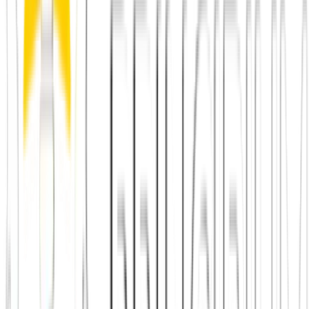
Warum fühlt sich Hinge trotz besserer Profile noch
nach Katalog an?
Weil der Kontext eine Dating-Situation bleibt, in der jeder versucht,
besonders originell oder attraktiv zu wirken – die Performance steht
vor der Authentizität. Bei Principium gibt es keine Bühne: In
kleinen, wiederkehrenden Runden zeigen sich Menschen so, wie sie
wirklich sind.
Weiterlesen
Von Vergleich zu echter Begegnung
Ein guter Vergleich hilft nur dann, wenn du danach direkt in die
passende nächste Handlung kommst: Stadt prüfen, App laden und
echte Begegnung statt endloser Recherche erleben.
Fairer Einstieg ohne Abo-Druck
Alle Städte ansehen
Journal:
Freunde finden im DACH-Raum