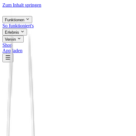
Zum Inhalt springen
Funktionen
So funktioniert's
Erlebnis
Verein
Shop
App laden
Principium Formate
Wie oft hast du jemanden kennengelernt
und
nie wiedergesehen?
Genau das ändern unsere Formate: feste Treffen mit Substanz, zu
denen du immer wieder kommst – geführt von Menschen, die ein
Thema lieben. Kein Smalltalk, der verpufft, sondern Gespräche mit
Tiefe. Online startklar, vor Ort wächst es weiter – und nach dem
Treffen bleibt ihr in Verbindung.