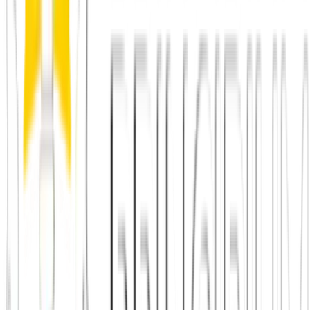
Danach verbunden
Du lernst Menschen über ein Thema kennen und bleibst mit ihnen
verbunden – auch wenn ihr Principium längst nicht mehr braucht.
Das Echte passiert dann zwischen euch.
"
Ein Format lebt nicht davon, perfekt zu sein – sondern davon, dass
es wieder stattfindet.
"
Der Gedanke dahinter
Für Gastgeber
Du willst selbst ein Format
leiten?
Ob online oder später vor Ort: Wenn du ein Thema liebst und
Menschen zusammenbringen willst, helfen wir dir, dein eigenes
wiederkehrendes Format zu starten. Genau so wächst Principium –
getragen von Menschen wie dir.
Gastgeber werden