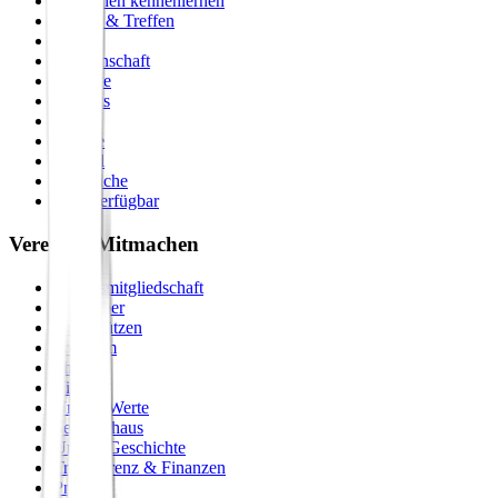
Menschen kennenlernen
Events & Treffen
Zirkel
Gemeinschaft
Formate
Retreats
Städte
Galerie
Journal
Vergleiche
Bald verfügbar
Verein & Mitmachen
Vereinsmitgliedschaft
Gastgeber
Unterstützen
Premium
Shop
Vision
Unsere Werte
Seminarhaus
Unsere Geschichte
Transparenz & Finanzen
Presse