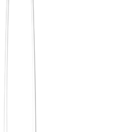
Von zu Hause mitten in der Runde
Online · Jeden Sonntag
Digitaler Stammtisch
Jeden Sonntag: eine offene Runde per Video. Kein Programm, kein
Vortrag – wir sitzen zusammen und reden über das, was gerade da
ist.
Mehr erfahren
Thema in der Community
Astropsychologie