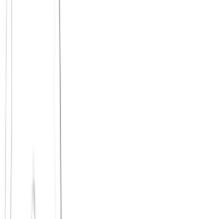
Dein Geburtsbild ist kein Horoskop, sondern eine Landkarte deiner
selbst. Bei Principium ist Astropsychologie ein Gesprächsthema
unter vielen – kein Glaubenssatz, sondern ein Werkzeug.
Mehr erfahren
Bald
Online · ~2× im Monat
Frauen-Kreis
Ein geschützter Online-Raum nur für Frauen – ehrlicher Austausch
über das, was wirklich bewegt. Danach bleibt ihr in Verbindung.
Start in Planung
Bald
Online · Abends
Breathwork-Session
Gemeinsame Atemreisen, die runterfahren und verbinden. Ein
Abend zum Ankommen – online, mit echten Menschen.