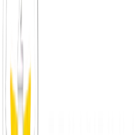
Start in Planung
Warum Formate?
Kennenlernen, das
bleibt
Wiederkehrend
Feste Termine, auf die du dich verlassen kannst – Zeit, in der man
sich wirklich kennenlernt, statt sich einmal zu begegnen und wieder
zu verschwinden.
Online, später vor Ort
Wir starten online und stadtunabhängig. Aus digitalen Abenden
werden echte Treffen in deiner Region.