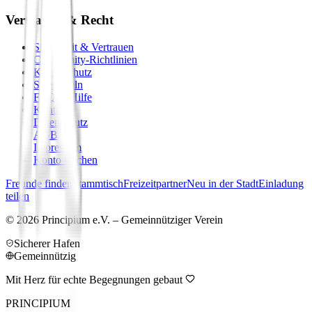
Vertrauen & Recht
Sicherheit & Vertrauen
Community-Richtlinien
Kinderschutz
Spielregeln
FAQ & Hilfe
Kontakt
Datenschutz
AGB
Impressum
Konto löschen
Freunde finden
Stammtisch
Freizeitpartner
Neu in der Stadt
Einladung
teilen
©
2026
Principium e.V. – Gemeinnütziger Verein
Sicherer Hafen
Gemeinnützig
Mit Herz für echte Begegnungen gebaut
PRINCIPIUM