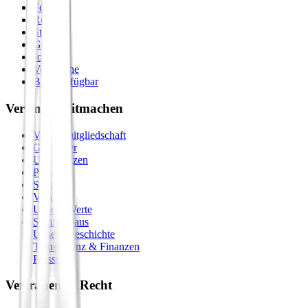
Formate
Retreats
Städte
Galerie
Journal
Vergleiche
Bald verfügbar
Verein & Mitmachen
Vereinsmitgliedschaft
Gastgeber
Unterstützen
Premium
Shop
Vision
Unsere Werte
Seminarhaus
Unsere Geschichte
Transparenz & Finanzen
Presse
Vertrauen & Recht