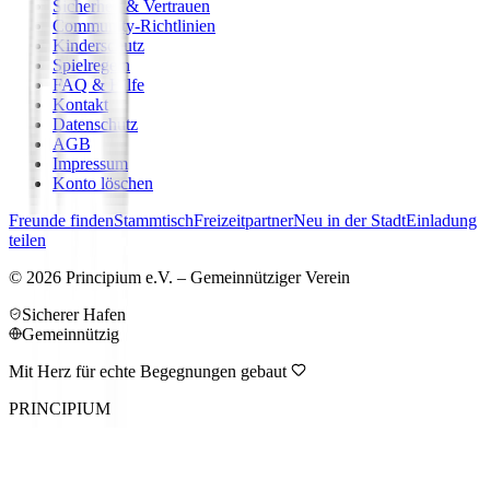
Sicherheit & Vertrauen
Community-Richtlinien
Kinderschutz
Spielregeln
FAQ & Hilfe
Kontakt
Datenschutz
AGB
Impressum
Konto löschen
Freunde finden
Stammtisch
Freizeitpartner
Neu in der Stadt
Einladung
teilen
©
2026
Principium e.V. – Gemeinnütziger Verein
Sicherer Hafen
Gemeinnützig
Mit Herz für echte Begegnungen gebaut
PRINCIPIUM