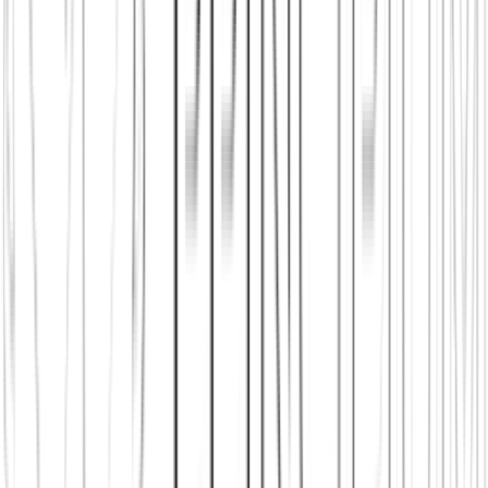
Principium e.V.
Diesen Artikel teilen
Link kopieren
Beliebte Einstiege
App herunterladen
Städte in Deutschland, Österreich und der
Schweiz
Freunde finden in Berlin
Freunde finden in Wien
Freunde