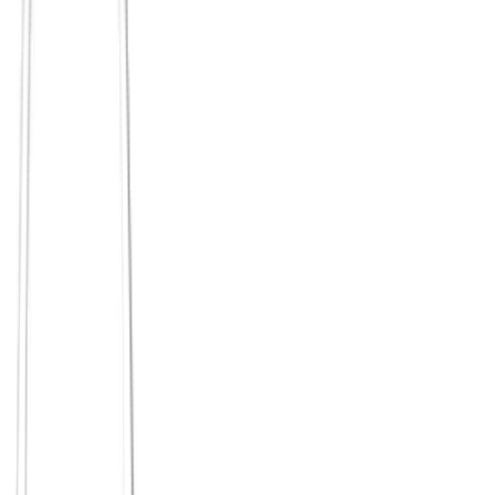
Niemand macht den nächsten Schritt.
Jeder wartet darauf,
dass der andere anfängt.
Kontakt bleibt digital.
WhatsApp-Nachrichten, Instagram-
Likes – das fühlt sich nach Verbindung an, baut aber keine
auf.
Die Begegnungen sind zu unregelmäßig.
Tiefe braucht
Wiederholung – eine echte Freundschaft lässt sich nicht
einmal im Monat aufbauen.