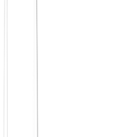
Man bleibt in der Komfortzone.
Smalltalk ist sicher. Echte
Gespräche verlangen etwas.