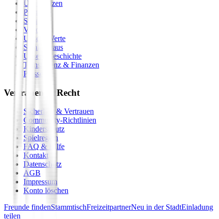
Unterstützen
Premium
Shop
Vision
Unsere Werte
Seminarhaus
Unsere Geschichte
Transparenz & Finanzen
Presse
Vertrauen & Recht
Sicherheit & Vertrauen
Community-Richtlinien
Kinderschutz
Spielregeln
FAQ & Hilfe
Kontakt
Datenschutz
AGB
Impressum
Konto löschen
Freunde finden
Stammtisch
Freizeitpartner
Neu in der Stadt
Einladung
teilen