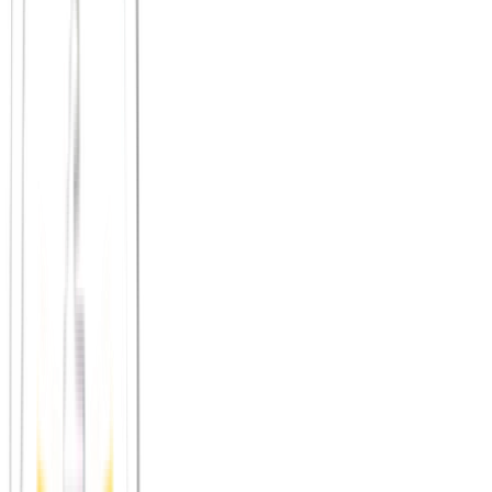
Volkshochschulen
: Kochkurse als offene Abendformate, die
explizit auf Gemeinschaft ausgelegt sind
Kulturzentren und Nachbarschaftsinitiativen
: Oft gibt es
Küchen-Events oder offene Kochtreffs