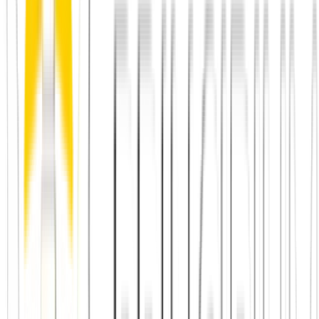
Klein anfangen: 4 bis 6 Menschen sind ideal. Genug für
Gespräch, überschaubar für die Küche.
Ein einfaches Gericht wählen, das gemeinsames Tun erlaubt –
keine Perfektion, sondern Beteiligung.
Das Handy weglegen während des Kochens. Präsenz ist das
Geschenk.
Beim ersten Mal ruhig früh ankommen – die ersten Minuten
sind für Kennlernfragen ideal.
Eine Aufgabe übernehmen, nicht passiv warten. Wer anpackt,
kommt schneller ins Gespräch.