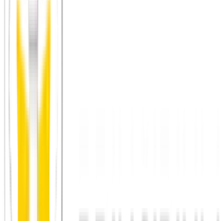
Community-Apps mit Offline-Fokus
: Immer mehr
Plattformen organisieren Kochabende als Community-Event
Supper Clubs
: Private oder halb-öffentliche Abendessen, bei
denen Menschen in kleiner Gruppe gemeinsam kochen und
essen