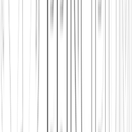
Diesen Artikel teilen
Link kopieren
Beliebte Einstiege
App herunterladen
Städte in Deutschland, Österreich und der
Schweiz
Freunde finden in Berlin
Freunde finden in Wien
Freunde
finden in Zürich
Shop: Audios, Bücher und Kleidung aus dem
Verein