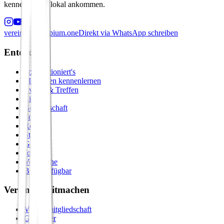
kennenlernen, lokal ankommen.
verein@principium.one
Direkt via WhatsApp schreiben
Entdecken
So funktioniert's
Menschen kennenlernen
Events & Treffen
Zirkel
Gemeinschaft
Formate
Retreats
Städte
Galerie
Journal
Vergleiche
Bald verfügbar
Verein & Mitmachen
Vereinsmitgliedschaft
Gastgeber