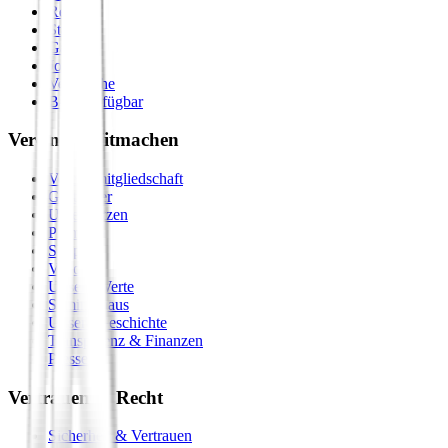
Retreats
Städte
Galerie
Journal
Vergleiche
Bald verfügbar
Verein & Mitmachen
Vereinsmitgliedschaft
Gastgeber
Unterstützen
Premium
Shop
Vision
Unsere Werte
Seminarhaus
Unsere Geschichte
Transparenz & Finanzen
Presse
Vertrauen & Recht
Sicherheit & Vertrauen