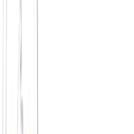
Picknick am See oder Fluss
mit einer einfachen Aktivität
davor oder danach ist oft überraschend unvergesslich
Klettern oder Bouldern
schafft gemeinsame
Herausforderung und echte gegenseitige Unterstützung