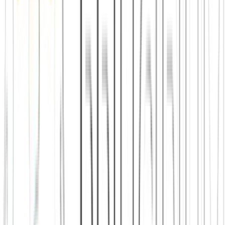
Handyfreie Zone
für bestimmte Abschnitte des Ausflugs
vereinbaren
Gemeinsames Essen
ohne Ablenkung einplanen – das Essen
nach einer Wanderung ist oft der wertvollste Moment
Bewusste Frage in die Runde
am Ende des Tages: „Was hat
euch heute am meisten überrascht?" oder „Was nehmt ihr
mit?"