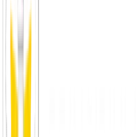
Tagesausflug in einen Nationalpark oder Naturpark
in
eurer Region – Schwarzwald, Bayerischer Wald, Harz, Hohe
Tauern, Jura
Kanuwanderung auf einem ruhigen Fluss
– Werra, Lahn,
Altmühl, Salzach
Fahrradtour durch die Weinregion
– Rheingau, Mosel,
Wachau
Tagesausflug ans Meer
– Nord- oder Ostseeküste im
Frühjahr sind oft unterschätzt ruhig
Bergwanderung mit Hütteneinkehr
– besonders in
Österreich oder der Schweiz ein klassisches