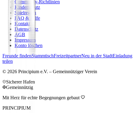
Community-Richtlinien
Kinderschutz
Spielregeln
FAQ & Hilfe
Kontakt
Datenschutz
AGB
Impressum
Konto löschen
Freunde finden
Stammtisch
Freizeitpartner
Neu in der Stadt
Einladung
teilen
©
2026
Principium e.V. – Gemeinnütziger Verein
Sicherer Hafen
Gemeinnützig
Mit Herz für echte Begegnungen gebaut
PRINCIPIUM