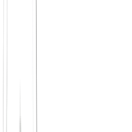
Wanderungen
sind ideal, weil nebeneinanderlaufen die
Hemmschwelle für ehrliche Gespräche senkt
Radtouren
mit Pausen an schönen Orten verbinden
Bewegung und Entspannung