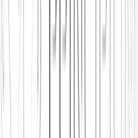
Principium e.V.
Diesen Artikel teilen
Link kopieren
Beliebte Einstiege
App herunterladen
Städte in Deutschland, Österreich und der
Schweiz
Freunde finden in Berlin
Freunde finden in Wien
Freunde
finden in Zürich
Shop: Audios, Bücher und Kleidung aus dem