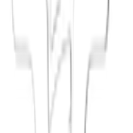
Principium e.V.
Diesen Artikel teilen
Link kopieren