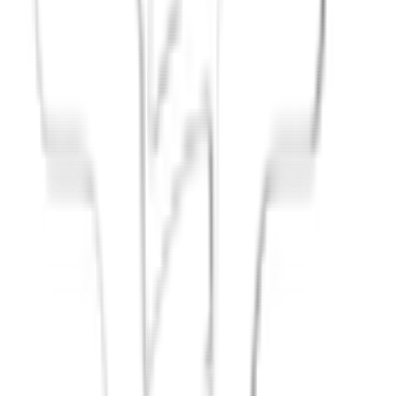
Audite deine sozialen Verpflichtungen
: Welche Treffen finde
Schütze Zeit für Stille
: Echte Pause ohne digitale Ablenkung 