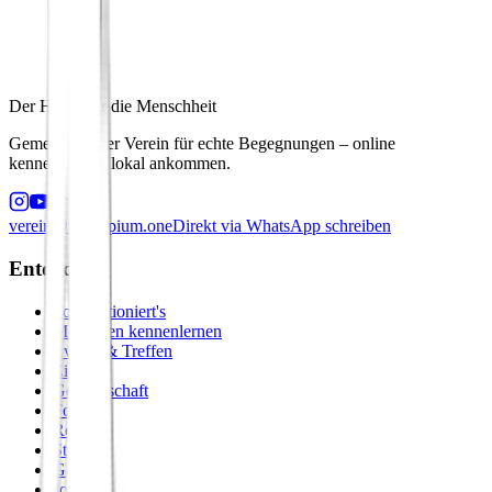
Der Hafen für die Menschheit
Gemeinnütziger Verein für echte Begegnungen – online
kennenlernen, lokal ankommen.
verein@principium.one
Direkt via WhatsApp schreiben
Entdecken
So funktioniert's
Menschen kennenlernen
Events & Treffen
Zirkel
Gemeinschaft
Formate
Retreats
Städte
Galerie
Journal