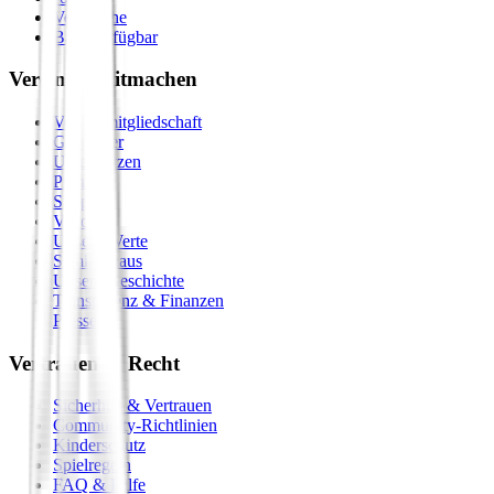
Vergleiche
Bald verfügbar
Verein & Mitmachen
Vereinsmitgliedschaft
Gastgeber
Unterstützen
Premium
Shop
Vision
Unsere Werte
Seminarhaus
Unsere Geschichte
Transparenz & Finanzen
Presse
Vertrauen & Recht
Sicherheit & Vertrauen
Community-Richtlinien
Kinderschutz
Spielregeln
FAQ & Hilfe