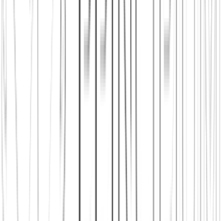
Principium e.V.
Diesen Artikel teilen
Link kopieren
Beliebte Einstiege
App herunterladen
Städte in Deutschland, Österreich und der
Schweiz
Freunde finden in Berlin
Freunde finden in Wien
Freunde
finden in Zürich
Shop: Audios, Bücher und Kleidung aus dem
Verein