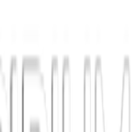
o wie bei Treffen, die ihr in
Graz
selbst startet.
h und der Schweiz, auch in
Graz
.