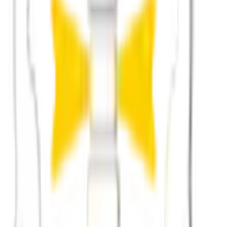
Kleine Gruppen
Statt anonymer Großevents setzt Principium auf Formate mit 2 bis 6 P
Vertrauen zuerst
Verifizierte Profile und klare Community-Standards sind die Grundla
lokale Gruppen mit Wiederholung
kleine Gemeinschaftsformate
echte Begegnung statt bloßer Freizeitplanung