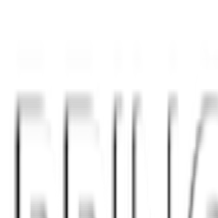
ersonen. So entsteht schneller Vertrauen – bei den Online-Events genaus
ge, auf der Begegnungen entstehen – überall in Deutschland, Österreic