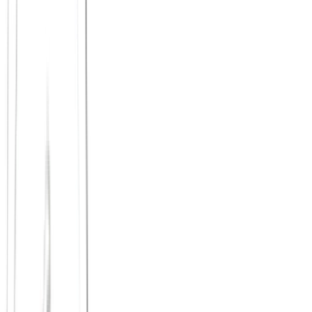
Statt anonymer Großevents setzt Principium auf Formate mit 2 bis 6
Personen. So entsteht schneller Vertrauen – bei den Online-Events
genauso wie bei Treffen, die ihr in
Stuttgart
selbst startet.
Vertrauen zuerst
Verifizierte Profile und klare Community-Standards sind die
Grundlage, auf der Begegnungen entstehen – überall in
Deutschland, Österreich und der Schweiz, auch in
Stuttgart
.
verlässliche Wiederholung
kleine Gruppen
bewusste Begegnungen mit Haltung