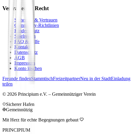
Vertrauen & Recht
Sicherheit & Vertrauen
Community-Richtlinien
Kinderschutz
Spielregeln
FAQ & Hilfe
Kontakt
Datenschutz
AGB
Impressum
Konto löschen
Freunde finden
Stammtisch
Freizeitpartner
Neu in der Stadt
Einladung
teilen
©
2026
Principium e.V. – Gemeinnütziger Verein
Sicherer Hafen
Gemeinnützig
Mit Herz für echte Begegnungen gebaut
PRINCIPIUM