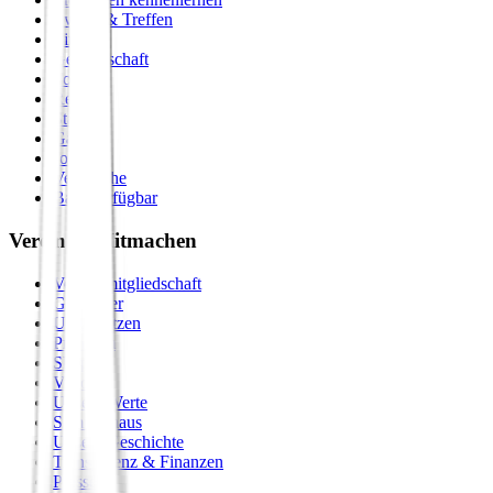
Events & Treffen
Zirkel
Gemeinschaft
Formate
Retreats
Städte
Galerie
Journal
Vergleiche
Bald verfügbar
Verein & Mitmachen
Vereinsmitgliedschaft
Gastgeber
Unterstützen
Premium
Shop
Vision
Unsere Werte
Seminarhaus
Unsere Geschichte
Transparenz & Finanzen
Presse