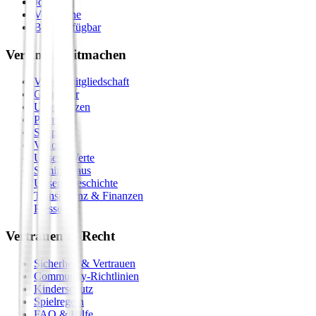
Journal
Vergleiche
Bald verfügbar
Verein & Mitmachen
Vereinsmitgliedschaft
Gastgeber
Unterstützen
Premium
Shop
Vision
Unsere Werte
Seminarhaus
Unsere Geschichte
Transparenz & Finanzen
Presse
Vertrauen & Recht
Sicherheit & Vertrauen
Community-Richtlinien
Kinderschutz
Spielregeln
FAQ & Hilfe