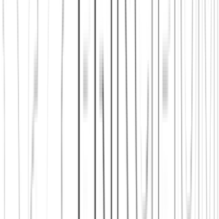
Principium e.V.
Diesen Artikel teilen
Link kopieren
Beliebte Einstiege
App herunterladen
Städte in Deutschland, Österreich und der
Schweiz
Freunde finden in Berlin
Freunde finden in Wien
Freunde
finden in Zürich
Shop: Audios, Bücher und Kleidung aus dem
Verein