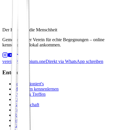
Der Hafen für die Menschheit
Gemeinnütziger Verein für echte Begegnungen – online
kennenlernen, lokal ankommen.
verein@principium.one
Direkt via WhatsApp schreiben
Entdecken
So funktioniert's
Menschen kennenlernen
Events & Treffen
Zirkel
Gemeinschaft
Formate
Retreats
Städte
Galerie