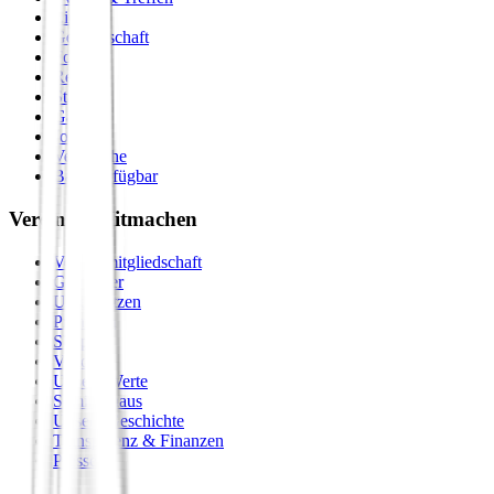
Zirkel
Gemeinschaft
Formate
Retreats
Städte
Galerie
Journal
Vergleiche
Bald verfügbar
Verein & Mitmachen
Vereinsmitgliedschaft
Gastgeber
Unterstützen
Premium
Shop
Vision
Unsere Werte
Seminarhaus
Unsere Geschichte
Transparenz & Finanzen
Presse