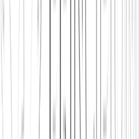
App herunterladen
Städte in Deutschland, Österreich und der
Schweiz
Freunde finden in Berlin
Freunde finden in Wien
Freunde
finden in Zürich
Shop: Audios, Bücher und Kleidung aus dem
Verein