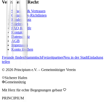
Vertrauen & Recht
Sicherheit & Vertrauen
Community-Richtlinien
Kinderschutz
Spielregeln
FAQ & Hilfe
Kontakt
Datenschutz
AGB
Impressum
Konto löschen
Freunde finden
Stammtisch
Freizeitpartner
Neu in der Stadt
Einladung
teilen
©
2026
Principium e.V. – Gemeinnütziger Verein
Sicherer Hafen
Gemeinnützig
Mit Herz für echte Begegnungen gebaut
PRINCIPIUM