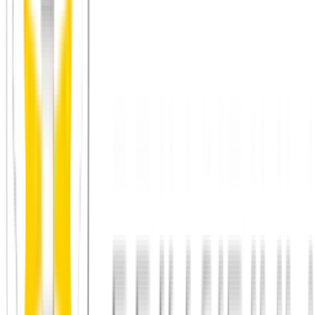
Strava-Gruppen
: Die App hat eine Gruppen-Funktion, über
die man lokale Gruppen finden kann. Bei vielen gibt es echte
Offline-Treffen.
Sportvereine
: Fast jeder Laufverein hat ein offenes Training,
bei dem man schnuppern kann.
Community-Apps
: Plattformen, bei denen das Ziel ein echtes
Treffen ist, verbinden auch Menschen, die gemeinsam laufen
wollen.