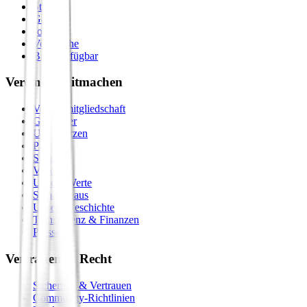
Städte
Galerie
Journal
Vergleiche
Bald verfügbar
Verein & Mitmachen
Vereinsmitgliedschaft
Gastgeber
Unterstützen
Premium
Shop
Vision
Unsere Werte
Seminarhaus
Unsere Geschichte
Transparenz & Finanzen
Presse
Vertrauen & Recht
Sicherheit & Vertrauen
Community-Richtlinien