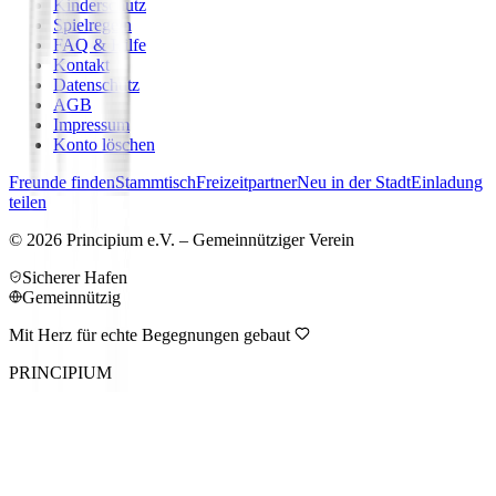
Kinderschutz
Spielregeln
FAQ & Hilfe
Kontakt
Datenschutz
AGB
Impressum
Konto löschen
Freunde finden
Stammtisch
Freizeitpartner
Neu in der Stadt
Einladung
teilen
©
2026
Principium e.V. – Gemeinnütziger Verein
Sicherer Hafen
Gemeinnützig
Mit Herz für echte Begegnungen gebaut
PRINCIPIUM