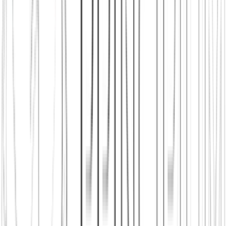
Principium e.V.
Diesen Artikel teilen
Link kopieren
Beliebte Einstiege
App herunterladen
Städte in Deutschland, Österreich und der
Schweiz
Freunde finden in Berlin
Freunde finden in Wien
Freunde
finden in Zürich
Shop: Audios, Bücher und Kleidung aus dem
Verein