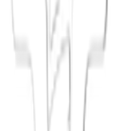
Principium e.V.
Diesen Artikel teilen
Link kopieren
Beliebte Einstiege