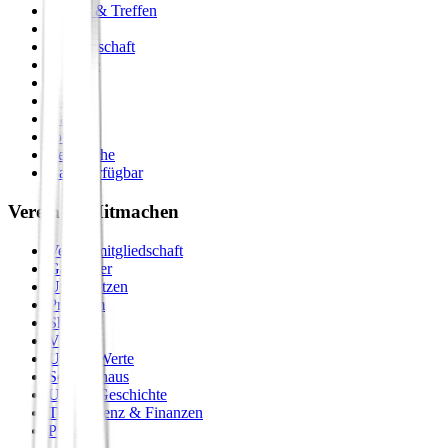
Events & Treffen
Zirkel
Gemeinschaft
Formate
Retreats
Städte
Galerie
Journal
Vergleiche
Bald verfügbar
Verein & Mitmachen
Vereinsmitgliedschaft
Gastgeber
Unterstützen
Premium
Shop
Vision
Unsere Werte
Seminarhaus
Unsere Geschichte
Transparenz & Finanzen
Presse