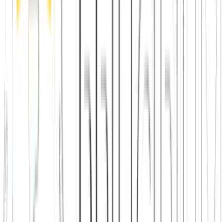
App herunterladen
Städte in Deutschland, Österreich und der
Schweiz
Freunde finden in Berlin
Freunde finden in Wien
Freunde
finden in Zürich
Shop: Audios, Bücher und Kleidung aus dem
Verein