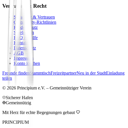
Vertrauen & Recht
Sicherheit & Vertrauen
Community-Richtlinien
Kinderschutz
Spielregeln
FAQ & Hilfe
Kontakt
Datenschutz
AGB
Impressum
Konto löschen
Freunde finden
Stammtisch
Freizeitpartner
Neu in der Stadt
Einladung
teilen
©
2026
Principium e.V. – Gemeinnütziger Verein
Sicherer Hafen
Gemeinnützig
Mit Herz für echte Begegnungen gebaut
PRINCIPIUM