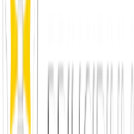
Einsamkeit als Gesundheitsrisiko
Warum tiefe Gespräche uns glücklicher machen
Principium e.V.
Diesen Artikel teilen
Link kopieren
Beliebte Einstiege