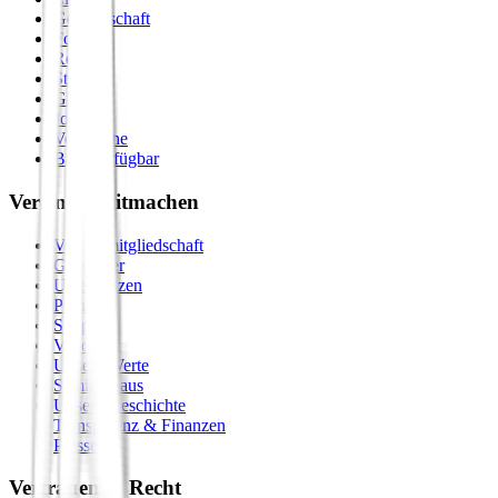
Gemeinschaft
Formate
Retreats
Städte
Galerie
Journal
Vergleiche
Bald verfügbar
Verein & Mitmachen
Vereinsmitgliedschaft
Gastgeber
Unterstützen
Premium
Shop
Vision
Unsere Werte
Seminarhaus
Unsere Geschichte
Transparenz & Finanzen
Presse
Vertrauen & Recht