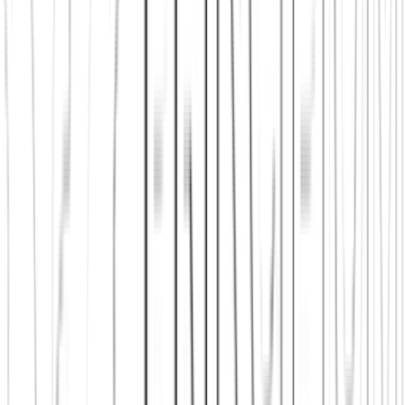
Schweiz
Freunde finden in Berlin
Freunde finden in Wien
Freunde
finden in Zürich
Shop: Audios, Bücher und Kleidung aus dem
Verein