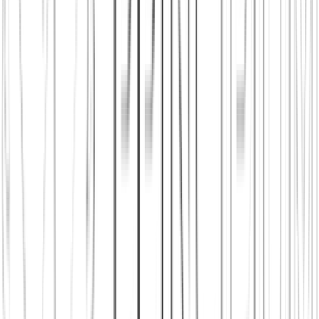
Principium e.V.
Diesen Artikel teilen
Link kopieren
Beliebte Einstiege
App herunterladen
Städte in Deutschland, Österreich und der