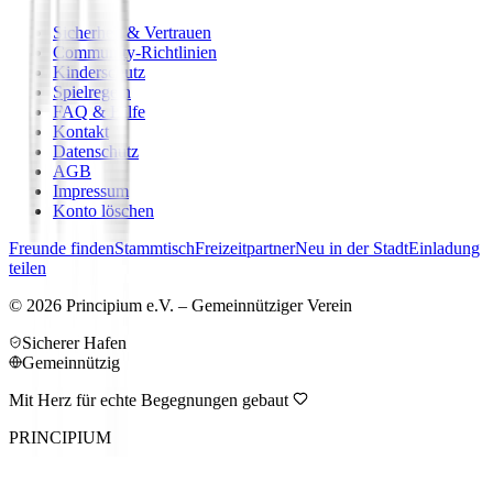
Sicherheit & Vertrauen
Community-Richtlinien
Kinderschutz
Spielregeln
FAQ & Hilfe
Kontakt
Datenschutz
AGB
Impressum
Konto löschen
Freunde finden
Stammtisch
Freizeitpartner
Neu in der Stadt
Einladung
teilen
©
2026
Principium e.V. – Gemeinnütziger Verein
Sicherer Hafen
Gemeinnützig
Mit Herz für echte Begegnungen gebaut
PRINCIPIUM