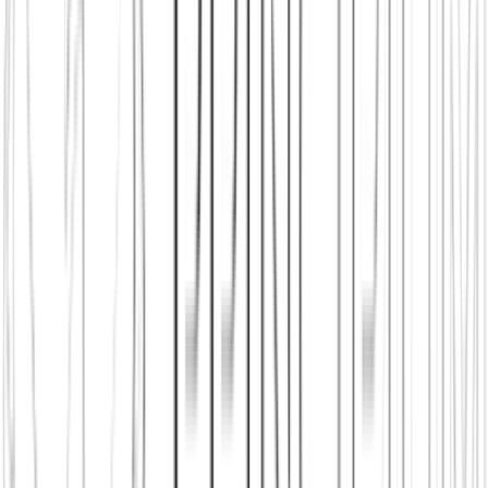
Principium e.V.
Diesen Artikel teilen
Link kopieren
Beliebte Einstiege
App herunterladen
Städte in Deutschland, Österreich und der
Schweiz
Freunde finden in Berlin
Freunde finden in Wien
Freunde
finden in Zürich
Shop: Audios, Bücher und Kleidung aus dem
Verein