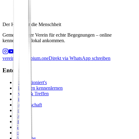
Der Hafen für die Menschheit
Gemeinnütziger Verein für echte Begegnungen – online
kennenlernen, lokal ankommen.
verein@principium.one
Direkt via WhatsApp schreiben
Entdecken
So funktioniert's
Menschen kennenlernen
Events & Treffen
Zirkel
Gemeinschaft
Formate
Retreats
Städte
Galerie
Journal
Vergleiche