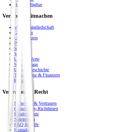
Bald verfügbar
Verein & Mitmachen
Vereinsmitgliedschaft
Gastgeber
Unterstützen
Premium
Shop
Vision
Unsere Werte
Seminarhaus
Unsere Geschichte
Transparenz & Finanzen
Presse
Vertrauen & Recht
Sicherheit & Vertrauen
Community-Richtlinien
Kinderschutz
Spielregeln
FAQ & Hilfe
Kontakt