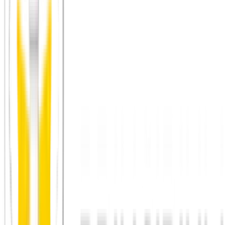
Die Kölner Lichter
im Sommer sind ein großes Feuerwerk
über dem Rhein und ein fester Punkt im Kölner
Jahreskalender.
Die Weihnachtsmärkte
in der Adventszeit gehören zu den
bekanntesten Deutschlands und geben den dunklen Monaten
einen warmen, wiederkehrenden Treffpunkt.