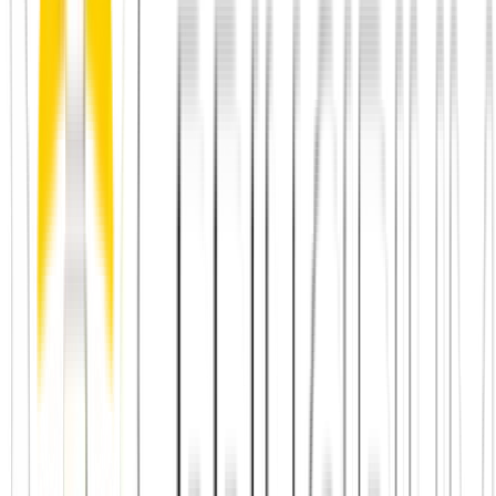
Freunde finden in Köln
– die Übersicht für deine Stadt
Neu in Köln: Anschluss finden, ohne im Small Talk hängen
zu bleiben
– wenn du gerade erst hergezogen bist
Städte in Deutschland, Österreich und der Schweiz