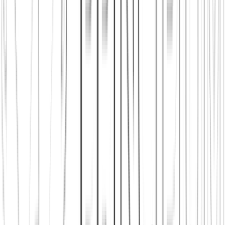
Principium e.V.
Diesen Artikel teilen
Link kopieren
Beliebte Einstiege
App herunterladen
Städte in Deutschland, Österreich und der
Schweiz
Freunde finden in Köln
Neu in der Stadt
Einen Stammtisch
finden
Shop: Audios, Bücher und Kleidung aus dem Verein