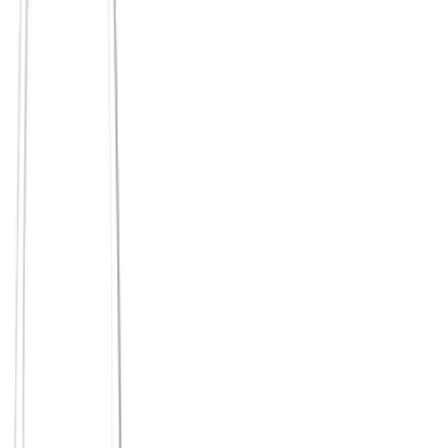
wiederkehrende Formate statt einmaliger Events
kleinere Gruppen, in denen man sich merkt
echte Gespräche statt nur guter Stimmung