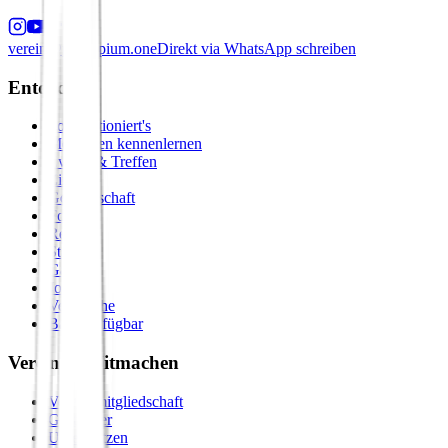
verein@principium.one
Direkt via WhatsApp schreiben
Entdecken
So funktioniert's
Menschen kennenlernen
Events & Treffen
Zirkel
Gemeinschaft
Formate
Retreats
Städte
Galerie
Journal
Vergleiche
Bald verfügbar
Verein & Mitmachen
Vereinsmitgliedschaft
Gastgeber
Unterstützen