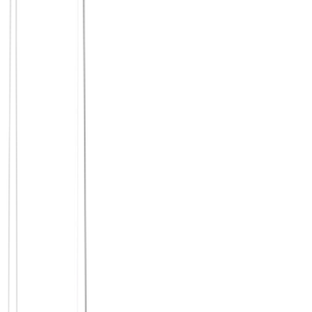
dranbleiben an zwei, drei Orten, statt alles auf einmal zu
probieren
Der Rheinboulevard in Deutz.
Die breite Freitreppe am
rechten Rheinufer, mit direktem Blick auf Altstadt und Dom,
ist einer der beliebtesten öffentlichen Orte der Stadt – ohne
Konsumzwang, für alle da. Ein wiederkehrender Feierabend
auf den Stufen, vielleicht mit festem Wochentag, ist eine der