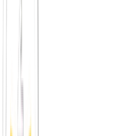
Der Stadtgarten.
Als einer der ältesten öffentlichen Parks der
Stadt ist er zugleich ein bekannter Ort für Musik und Kultur –
zentral, offen und gerade im Frühling und Sommer ein guter
Grund, regelmäßig aufzutauchen.
Der Kölner Karneval
im Februar oder März gehört zu den
größten Straßenfesten Europas und ist tief in der Kölner
Kultur verankert – für viele der gesellige Höhepunkt des
Jahres.
Die ColognePride mit dem Christopher Street Day
im Juli
ist eine der größten Veranstaltungen ihrer Art in Europa und
zieht Hunderttausende in die Innenstadt.