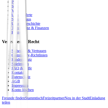
Premium
Shop
Vision
Unsere Werte
Seminarhaus
Unsere Geschichte
Transparenz & Finanzen
Presse
Vertrauen & Recht
Sicherheit & Vertrauen
Community-Richtlinien
Kinderschutz
Spielregeln
FAQ & Hilfe
Kontakt
Datenschutz
AGB
Impressum
Konto löschen
Freunde finden
Stammtisch
Freizeitpartner
Neu in der Stadt
Einladung
teilen