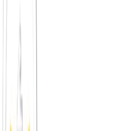
Principium e.V.
Diesen Artikel teilen
Link kopieren
Beliebte Einstiege
App herunterladen
Städte in Deutschland, Österreich und der
Schweiz
Freunde finden in Köln
Neu in der Stadt
Einen Stammtisch
finden
Shop: Audios, Bücher und Kleidung aus dem Verein