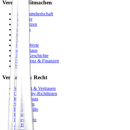
Verein & Mitmachen
Vereinsmitgliedschaft
Gastgeber
Unterstützen
Premium
Shop
Vision
Unsere Werte
Seminarhaus
Unsere Geschichte
Transparenz & Finanzen
Presse
Vertrauen & Recht
Sicherheit & Vertrauen
Community-Richtlinien
Kinderschutz
Spielregeln
FAQ & Hilfe
Kontakt
Datenschutz
AGB