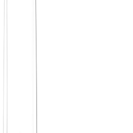
aus Lockerheit Verbindlichkeit machen
wiederkehrende Gruppen statt Einmal-Events
echte Gespräche zulassen
Freunde finden in Köln
Warum wir Swipen hassen
Journal: Freunde finden in Köln