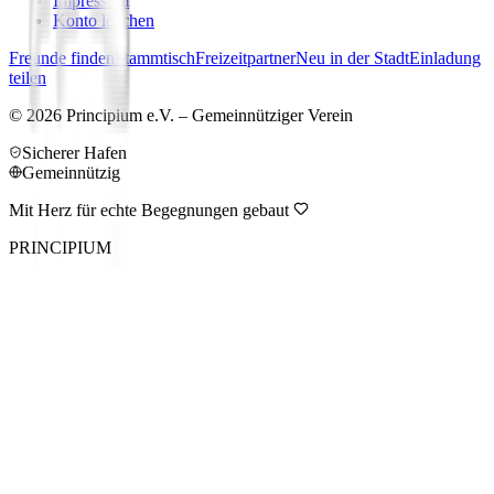
Impressum
Konto löschen
Freunde finden
Stammtisch
Freizeitpartner
Neu in der Stadt
Einladung
teilen
©
2026
Principium e.V. – Gemeinnütziger Verein
Sicherer Hafen
Gemeinnützig
Mit Herz für echte Begegnungen gebaut
PRINCIPIUM