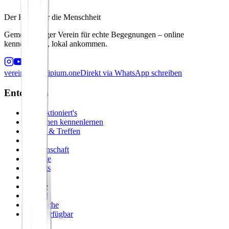
Der Hafen für die Menschheit
Gemeinnütziger Verein für echte Begegnungen – online
kennenlernen, lokal ankommen.
verein@principium.one
Direkt via WhatsApp schreiben
Entdecken
So funktioniert's
Menschen kennenlernen
Events & Treffen
Zirkel
Gemeinschaft
Formate
Retreats
Städte
Galerie
Journal
Vergleiche
Bald verfügbar