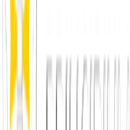
Als Introvertierter neue Menschen kennenlernen
Principium e.V.
Diesen Artikel teilen
Link kopieren
Beliebte Einstiege
App herunterladen
Städte in Deutschland, Österreich und der
Schweiz
Freunde finden in Berlin
Freunde finden in Wien
Freunde