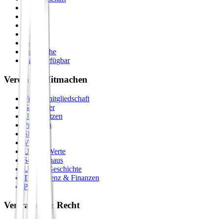
Formate
Retreats
Städte
Galerie
Journal
Vergleiche
Bald verfügbar
Verein & Mitmachen
Vereinsmitgliedschaft
Gastgeber
Unterstützen
Premium
Shop
Vision
Unsere Werte
Seminarhaus
Unsere Geschichte
Transparenz & Finanzen
Presse
Vertrauen & Recht