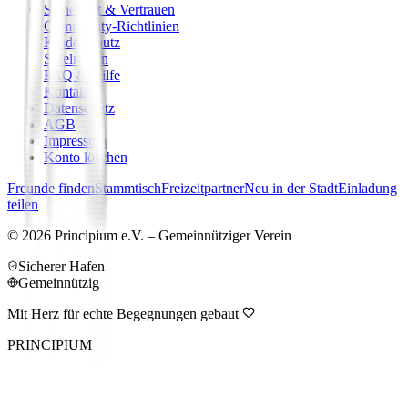
Sicherheit & Vertrauen
Community-Richtlinien
Kinderschutz
Spielregeln
FAQ & Hilfe
Kontakt
Datenschutz
AGB
Impressum
Konto löschen
Freunde finden
Stammtisch
Freizeitpartner
Neu in der Stadt
Einladung
teilen
©
2026
Principium e.V. – Gemeinnütziger Verein
Sicherer Hafen
Gemeinnützig
Mit Herz für echte Begegnungen gebaut
PRINCIPIUM