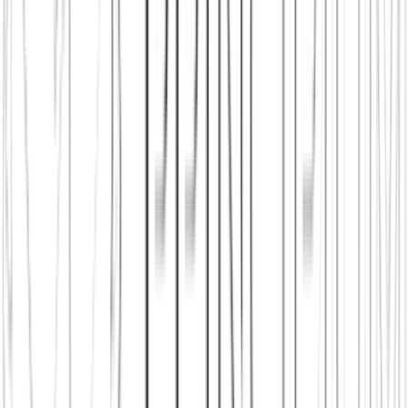
Diesen Artikel teilen
Link kopieren
Beliebte Einstiege
App herunterladen
Städte in Deutschland, Österreich und der
Schweiz
Freunde finden in Potsdam
Neu in der Stadt
Einen
Stammtisch finden
Shop: Audios, Bücher und Kleidung aus dem
Verein