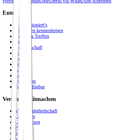
verein@principium.one
Direkt via WhatsApp schreiben
Entdecken
So funktioniert's
Menschen kennenlernen
Events & Treffen
Zirkel
Gemeinschaft
Formate
Retreats
Städte
Galerie
Journal
Vergleiche
Bald verfügbar
Verein & Mitmachen
Vereinsmitgliedschaft
Gastgeber
Unterstützen
Premium
Shop
Vision