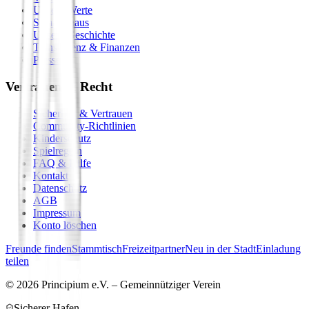
Unsere Werte
Seminarhaus
Unsere Geschichte
Transparenz & Finanzen
Presse
Vertrauen & Recht
Sicherheit & Vertrauen
Community-Richtlinien
Kinderschutz
Spielregeln
FAQ & Hilfe
Kontakt
Datenschutz
AGB
Impressum
Konto löschen
Freunde finden
Stammtisch
Freizeitpartner
Neu in der Stadt
Einladung
teilen
©
2026
Principium e.V. – Gemeinnütziger Verein
Sicherer Hafen