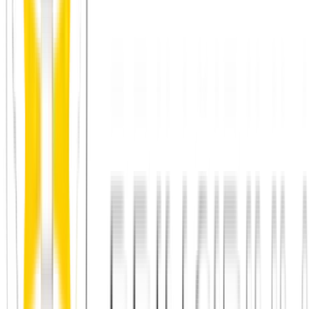
Neu in der Stadt – der Start ohne Freundeskreis
Wie lange dauert es, Freundschaften aufzubauen?