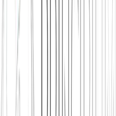
App herunterladen
Städte in Deutschland, Österreich und der
Schweiz
Freunde finden in Bern
Neu in der Stadt
Einen Stammtisch
finden
Shop: Audios, Bücher und Kleidung aus dem Verein