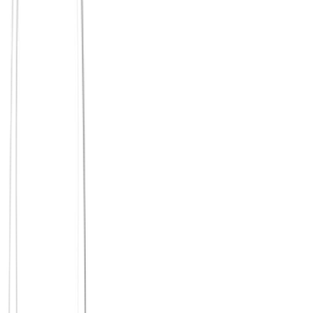
du lernst nette Menschen kennen, aber ohne klaren nächsten
Schritt
Begegnungen bleiben freundlich, ohne schnell persönlich zu
werden
bestehende Kreise wirken stabil, auch wenn niemand bewusst