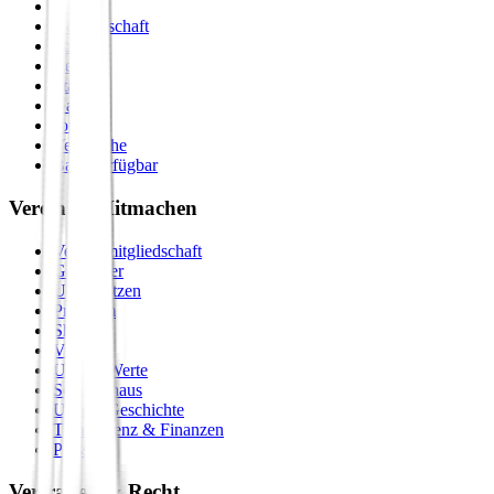
Zirkel
Gemeinschaft
Formate
Retreats
Städte
Galerie
Journal
Vergleiche
Bald verfügbar
Verein & Mitmachen
Vereinsmitgliedschaft
Gastgeber
Unterstützen
Premium
Shop
Vision
Unsere Werte
Seminarhaus
Unsere Geschichte
Transparenz & Finanzen
Presse
Vertrauen & Recht