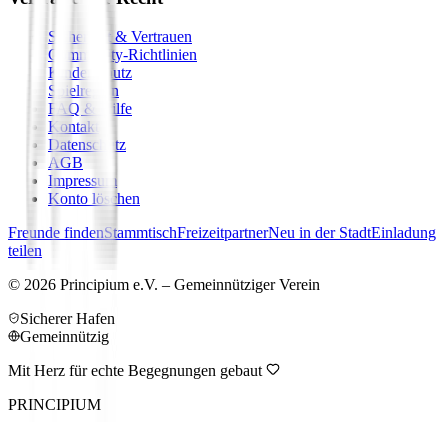
Sicherheit & Vertrauen
Community-Richtlinien
Kinderschutz
Spielregeln
FAQ & Hilfe
Kontakt
Datenschutz
AGB
Impressum
Konto löschen
Freunde finden
Stammtisch
Freizeitpartner
Neu in der Stadt
Einladung
teilen
©
2026
Principium e.V. – Gemeinnütziger Verein
Sicherer Hafen
Gemeinnützig
Mit Herz für echte Begegnungen gebaut
PRINCIPIUM