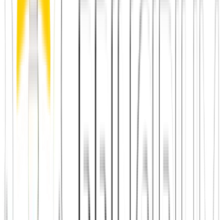
Principium e.V.
Diesen Artikel teilen
Link kopieren
Beliebte Einstiege