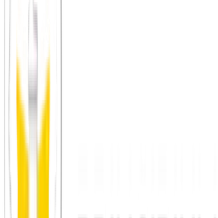
Principium e.V.
Diesen Artikel teilen
Link kopieren
Beliebte Einstiege
App herunterladen
Städte in Deutschland, Österreich und der
Schweiz
Neu in Leipzig
Neu in der Stadt
Einen Stammtisch
finden
Shop: Audios, Bücher und Kleidung aus dem Verein