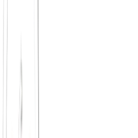
wiederkehrend statt spontan
klein statt überladen
wertebasiert statt nur zufällig
Journal: Neu in Leipzig