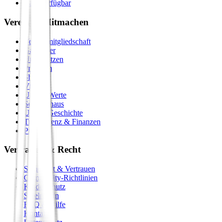
Bald verfügbar
Verein & Mitmachen
Vereinsmitgliedschaft
Gastgeber
Unterstützen
Premium
Shop
Vision
Unsere Werte
Seminarhaus
Unsere Geschichte
Transparenz & Finanzen
Presse
Vertrauen & Recht
Sicherheit & Vertrauen
Community-Richtlinien
Kinderschutz
Spielregeln
FAQ & Hilfe
Kontakt