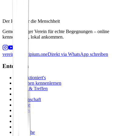
Der Hafen für die Menschheit
Gemeinnütziger Verein für echte Begegnungen – online
kennenlernen, lokal ankommen.
verein@principium.one
Direkt via WhatsApp schreiben
Entdecken
So funktioniert's
Menschen kennenlernen
Events & Treffen
Zirkel
Gemeinschaft
Formate
Retreats
Städte
Galerie
Journal
Vergleiche