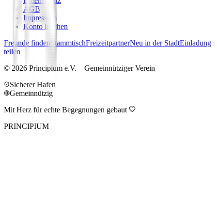
Datenschutz
AGB
Impressum
Konto löschen
Freunde finden
Stammtisch
Freizeitpartner
Neu in der Stadt
Einladung
teilen
©
2026
Principium e.V. – Gemeinnütziger Verein
Sicherer Hafen
Gemeinnützig
Mit Herz für echte Begegnungen gebaut
PRINCIPIUM