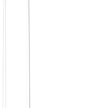
viele lose Bekanntschaften, aber wenig Wiederholung
Gespräche mit guter Stimmung, aber ohne nächsten Schritt
wechselnde Kontexte statt verlässlicher kleiner Gruppen