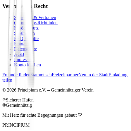
Vertrauen & Recht
Sicherheit & Vertrauen
Community-Richtlinien
Kinderschutz
Spielregeln
FAQ & Hilfe
Kontakt
Datenschutz
AGB
Impressum
Konto löschen
Freunde finden
Stammtisch
Freizeitpartner
Neu in der Stadt
Einladung
teilen
©
2026
Principium e.V. – Gemeinnütziger Verein
Sicherer Hafen
Gemeinnützig
Mit Herz für echte Begegnungen gebaut
PRINCIPIUM