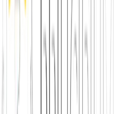
Beliebte Einstiege
App herunterladen
Städte in Deutschland, Österreich und der
Schweiz
Freunde finden in Berlin
Freunde finden in Wien
Freunde
finden in Zürich
Shop: Audios, Bücher und Kleidung aus dem
Verein