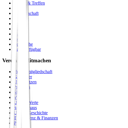
Events & Treffen
Zirkel
Gemeinschaft
Formate
Retreats
Städte
Galerie
Journal
Vergleiche
Bald verfügbar
Verein & Mitmachen
Vereinsmitgliedschaft
Gastgeber
Unterstützen
Premium
Shop
Vision
Unsere Werte
Seminarhaus
Unsere Geschichte
Transparenz & Finanzen
Presse