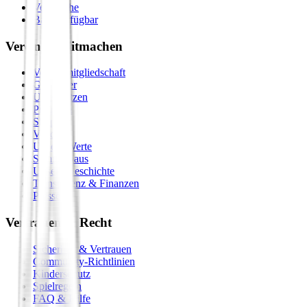
Vergleiche
Bald verfügbar
Verein & Mitmachen
Vereinsmitgliedschaft
Gastgeber
Unterstützen
Premium
Shop
Vision
Unsere Werte
Seminarhaus
Unsere Geschichte
Transparenz & Finanzen
Presse
Vertrauen & Recht
Sicherheit & Vertrauen
Community-Richtlinien
Kinderschutz
Spielregeln
FAQ & Hilfe