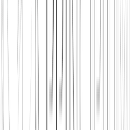
Principium e.V.
Diesen Artikel teilen
Link kopieren
Beliebte Einstiege
App herunterladen
Städte in Deutschland, Österreich und der
Schweiz
Freunde finden in Berlin
Freunde finden in Wien
Freunde
finden in Zürich
Dein Sternzeichen als Steckbrief