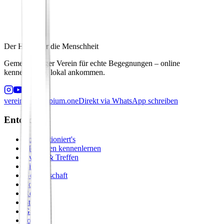
Der Hafen für die Menschheit
Gemeinnütziger Verein für echte Begegnungen – online
kennenlernen, lokal ankommen.
verein@principium.one
Direkt via WhatsApp schreiben
Entdecken
So funktioniert's
Menschen kennenlernen
Events & Treffen
Zirkel
Gemeinschaft
Formate
Retreats
Städte
Galerie
Journal