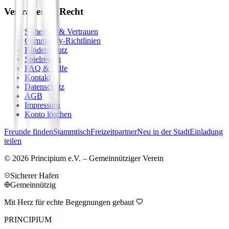
Vertrauen & Recht
Sicherheit & Vertrauen
Community-Richtlinien
Kinderschutz
Spielregeln
FAQ & Hilfe
Kontakt
Datenschutz
AGB
Impressum
Konto löschen
Freunde finden
Stammtisch
Freizeitpartner
Neu in der Stadt
Einladung
teilen
©
2026
Principium e.V. – Gemeinnütziger Verein
Sicherer Hafen
Gemeinnützig
Mit Herz für echte Begegnungen gebaut
PRINCIPIUM