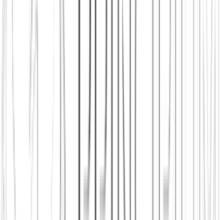
Principium e.V.
Diesen Artikel teilen
Link kopieren
Beliebte Einstiege