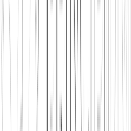
App herunterladen
Städte in Deutschland, Österreich und der
Schweiz
Neu in der Stadt
Einen Stammtisch finden
Shop: Audios,
Bücher und Kleidung aus dem Verein