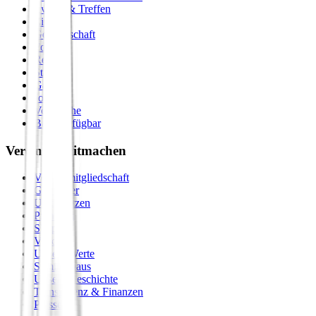
Events & Treffen
Zirkel
Gemeinschaft
Formate
Retreats
Städte
Galerie
Journal
Vergleiche
Bald verfügbar
Verein & Mitmachen
Vereinsmitgliedschaft
Gastgeber
Unterstützen
Premium
Shop
Vision
Unsere Werte
Seminarhaus
Unsere Geschichte
Transparenz & Finanzen
Presse