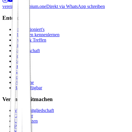
verein@principium.one
Direkt via WhatsApp schreiben
Entdecken
So funktioniert's
Menschen kennenlernen
Events & Treffen
Zirkel
Gemeinschaft
Formate
Retreats
Städte
Galerie
Journal
Vergleiche
Bald verfügbar
Verein & Mitmachen
Vereinsmitgliedschaft
Gastgeber
Unterstützen
Premium
Shop