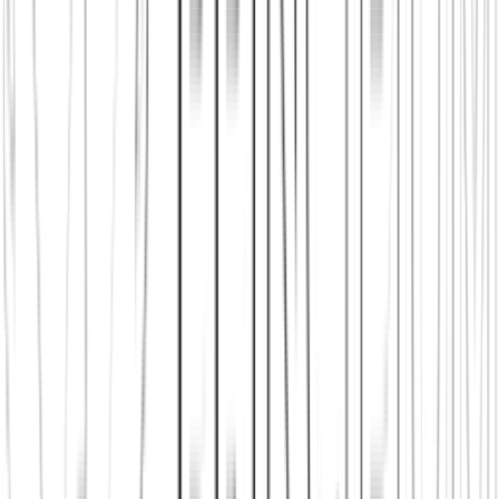
Diesen Artikel teilen
Link kopieren
Beliebte Einstiege
App herunterladen
Städte in Deutschland, Österreich und der
Schweiz
Neu in Tübingen
Neu in der Stadt
Einen Stammtisch
finden
Shop: Audios, Bücher und Kleidung aus dem Verein