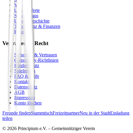
Vision
Unsere Werte
Seminarhaus
Unsere Geschichte
Transparenz & Finanzen
Presse
Vertrauen & Recht
Sicherheit & Vertrauen
Community-Richtlinien
Kinderschutz
Spielregeln
FAQ & Hilfe
Kontakt
Datenschutz
AGB
Impressum
Konto löschen
Freunde finden
Stammtisch
Freizeitpartner
Neu in der Stadt
Einladung
teilen
©
2026
Principium e.V. – Gemeinnütziger Verein