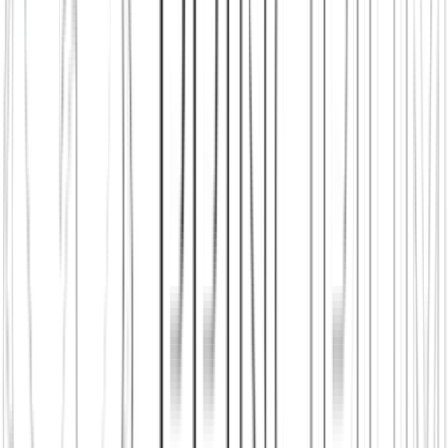
Principium e.V.
Diesen Artikel teilen
Link kopieren
Beliebte Einstiege
App herunterladen
Städte in Deutschland, Österreich und der
Schweiz
Neu in Wiesbaden
Neu in der Stadt
Einen Stammtisch
finden
Shop: Audios, Bücher und Kleidung aus dem Verein