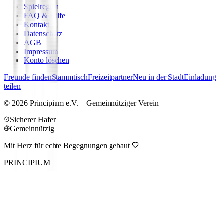
Spielregeln
FAQ & Hilfe
Kontakt
Datenschutz
AGB
Impressum
Konto löschen
Freunde finden
Stammtisch
Freizeitpartner
Neu in der Stadt
Einladung
teilen
©
2026
Principium e.V. – Gemeinnütziger Verein
Sicherer Hafen
Gemeinnützig
Mit Herz für echte Begegnungen gebaut
PRINCIPIUM