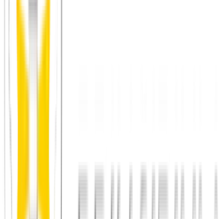
Lauftreffs
: Gibt es in Wiesbaden in mehreren Stadtteilen, oft
kostenlos oder günstig
Mannschaftssport
: Volleyball, Basketball, Fußball – Vereine
nehmen fast immer neue Mitglieder auf
Yoga und Klettern
: Diese Formate ziehen in Wiesbaden eine
bestimmte Art von Menschen an – offen, wachstumsorientiert,
kommunikativ