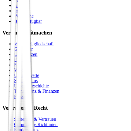
Städte
Galerie
Journal
Vergleiche
Bald verfügbar
Verein & Mitmachen
Vereinsmitgliedschaft
Gastgeber
Unterstützen
Premium
Shop
Vision
Unsere Werte
Seminarhaus
Unsere Geschichte
Transparenz & Finanzen
Presse
Vertrauen & Recht
Sicherheit & Vertrauen
Community-Richtlinien
Kinderschutz