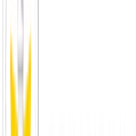
kurzes Fenster ist.
Kinderfreie Qualitätszeit schaffen:
Wenn ihr euch trefft,
muss es nicht immer um Kinder gehen. Du bist mehr als deine
Elternrolle.