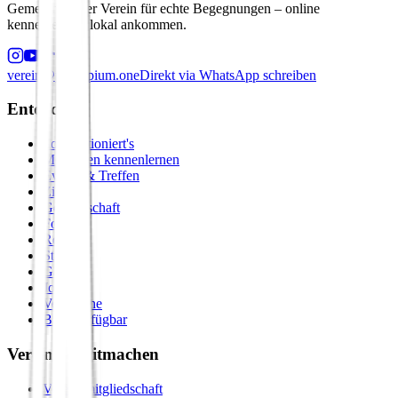
Gemeinnütziger Verein für echte Begegnungen – online
kennenlernen, lokal ankommen.
verein@principium.one
Direkt via WhatsApp schreiben
Entdecken
So funktioniert's
Menschen kennenlernen
Events & Treffen
Zirkel
Gemeinschaft
Formate
Retreats
Städte
Galerie
Journal
Vergleiche
Bald verfügbar
Verein & Mitmachen
Vereinsmitgliedschaft