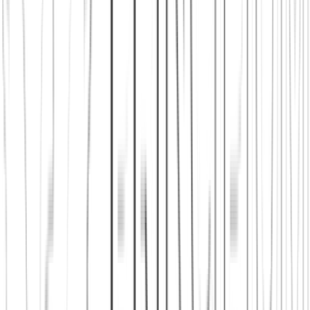
Principium e.V.
Diesen Artikel teilen
Link kopieren
Beliebte Einstiege
App herunterladen
Städte in Deutschland, Österreich und der
Schweiz
Freunde finden in Berlin
Freunde finden in Wien
Freunde
finden in Zürich
Shop: Audios, Bücher und Kleidung aus dem
Verein