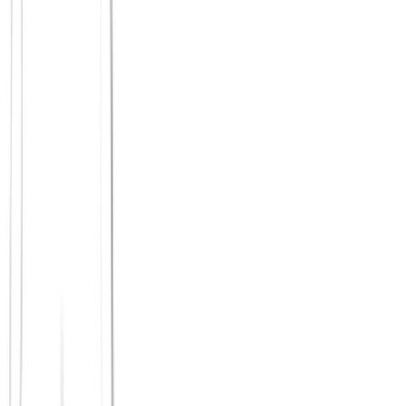
Komm zu ihnen, nicht zu dir:
In dieser Phase ist Flexibilität
einseitig – und das ist okay. Wenn du bereit bist, zu ihnen
nach Hause zu gehen, nachmittags statt abends, passiert
trotzdem echte Verbindung.