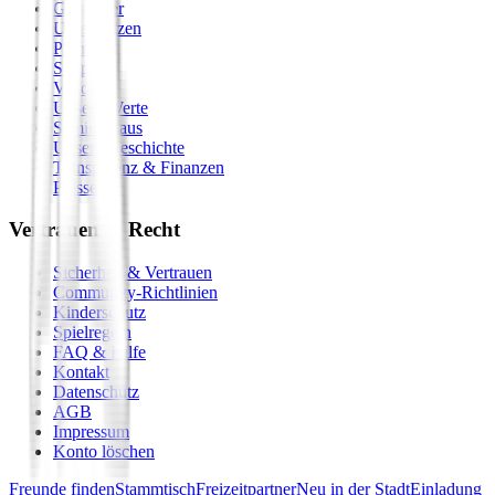
Gastgeber
Unterstützen
Premium
Shop
Vision
Unsere Werte
Seminarhaus
Unsere Geschichte
Transparenz & Finanzen
Presse
Vertrauen & Recht
Sicherheit & Vertrauen
Community-Richtlinien
Kinderschutz
Spielregeln
FAQ & Hilfe
Kontakt
Datenschutz
AGB
Impressum
Konto löschen
Freunde finden
Stammtisch
Freizeitpartner
Neu in der Stadt
Einladung