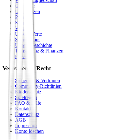
Vereinsmitgliedschaft
Gastgeber
Unterstützen
Premium
Shop
Vision
Unsere Werte
Seminarhaus
Unsere Geschichte
Transparenz & Finanzen
Presse
Vertrauen & Recht
Sicherheit & Vertrauen
Community-Richtlinien
Kinderschutz
Spielregeln
FAQ & Hilfe
Kontakt
Datenschutz
AGB
Impressum
Konto löschen