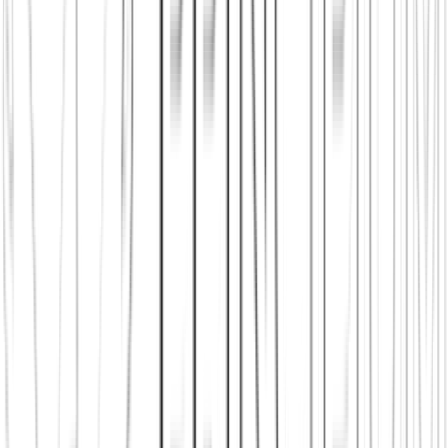
Principium e.V.
Diesen Artikel teilen
Link kopieren
Beliebte Einstiege
App herunterladen
Städte in Deutschland, Österreich und der
Schweiz
Freunde finden in Hamburg
Neu in der Stadt
Einen
Stammtisch finden
Shop: Audios, Bücher und Kleidung aus dem
Verein