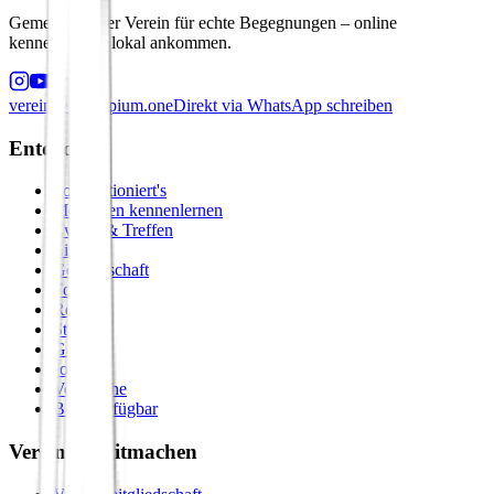
Gemeinnütziger Verein für echte Begegnungen – online
kennenlernen, lokal ankommen.
verein@principium.one
Direkt via WhatsApp schreiben
Entdecken
So funktioniert's
Menschen kennenlernen
Events & Treffen
Zirkel
Gemeinschaft
Formate
Retreats
Städte
Galerie
Journal
Vergleiche
Bald verfügbar
Verein & Mitmachen