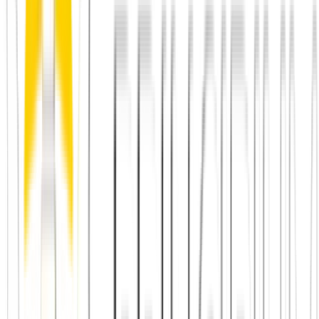
und alt, lebendiges Vereinsleben
Barmbek
– unterschätzt, aber mit wachsender Community-
Kultur und aktiven Nachbarschaftsinitiativen
Sternschanze
– jung, kreativ, viele offene Formate und
niedrigschwellige Events