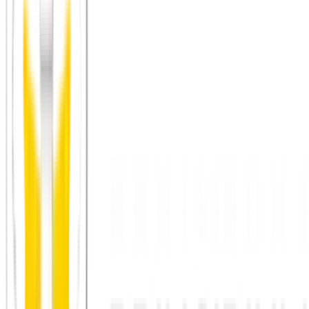
Eimsbüttel und Eppendorf
– familiär, aktive Sport- und
Kulturszene, viele lokale Gruppen
Altona und Ottensen
– offene Begegnung, Mix aus jung