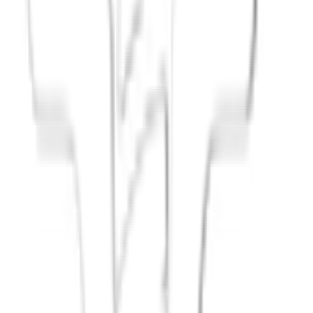
Principium e.V.
Diesen Artikel teilen
Link kopieren
Beliebte Einstiege