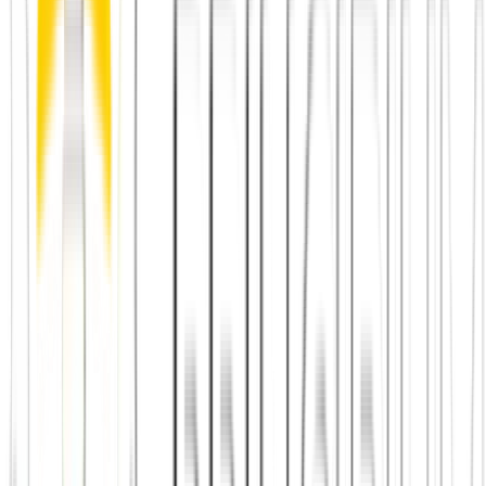
Einen Ort in Augsburg auswählen
, den du diese Woche
zweimal besuchst
Einen Verein oder Kurs googeln
und eine konkrete
Nachricht schreiben
Principium öffnen
und schauen, welche Treffen in Augsburg
geplant sind
Einen Nachbarn ansprechen
– der einfachste Schritt, den
die meisten nie machen