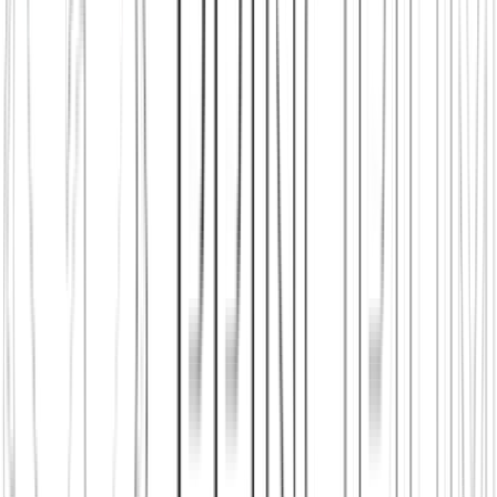
Principium e.V.
Diesen Artikel teilen
Link kopieren
Beliebte Einstiege
App herunterladen
Städte in Deutschland, Österreich und der
Schweiz
Freunde finden in Augsburg
Neu in der Stadt
Einen
Stammtisch finden
Shop: Audios, Bücher und Kleidung aus dem
Verein