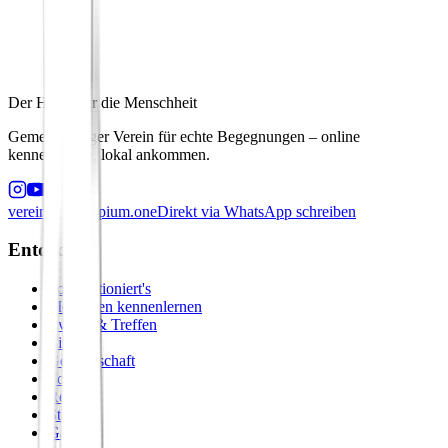
Der Hafen für die Menschheit
Gemeinnütziger Verein für echte Begegnungen – online
kennenlernen, lokal ankommen.
verein@principium.one
Direkt via WhatsApp schreiben
Entdecken
So funktioniert's
Menschen kennenlernen
Events & Treffen
Zirkel
Gemeinschaft
Formate
Retreats
Städte
Galerie