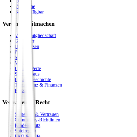
Journal
Vergleiche
Bald verfügbar
Verein & Mitmachen
Vereinsmitgliedschaft
Gastgeber
Unterstützen
Premium
Shop
Vision
Unsere Werte
Seminarhaus
Unsere Geschichte
Transparenz & Finanzen
Presse
Vertrauen & Recht
Sicherheit & Vertrauen
Community-Richtlinien
Kinderschutz
Spielregeln
FAQ & Hilfe