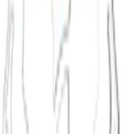
SV Graz
und die vielen Stadtteilvereine für Mannschaftssport
Die
Grazer Outdoorgruppen
für Wanderungen im steirischen
Yogazentren und Kampfkunstschulen, die oft ein starkes Geme