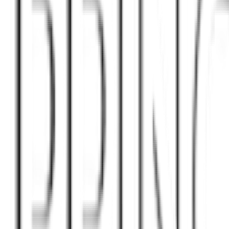
 Bergland
inschaftsgefühl haben