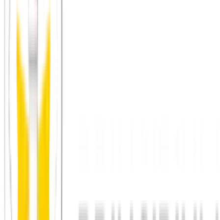
du kannst wiederkommen, ohne dich neu beweisen zu
müssen
Gespräche dürfen persönlicher werden als nur organisatorisch
neue Menschen sind wirklich willkommen und nicht nur
mitgemeint
Freunde finden in Nürnberg
Städte in Deutschland, Österreich und der Schweiz