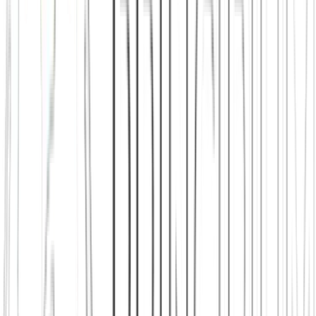
Diesen Artikel teilen
Link kopieren
Beliebte Einstiege
App herunterladen
Städte in Deutschland, Österreich und der
Schweiz
Freunde finden in Nürnberg
Neu in der Stadt
Einen
Stammtisch finden
Shop: Audios, Bücher und Kleidung aus dem
Verein