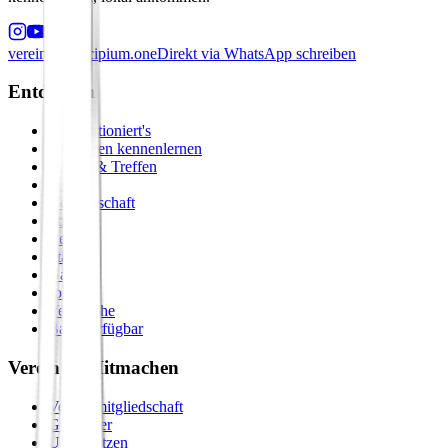
verein@principium.one
Direkt via WhatsApp schreiben
Entdecken
So funktioniert's
Menschen kennenlernen
Events & Treffen
Zirkel
Gemeinschaft
Formate
Retreats
Städte
Galerie
Journal
Vergleiche
Bald verfügbar
Verein & Mitmachen
Vereinsmitgliedschaft
Gastgeber
Unterstützen