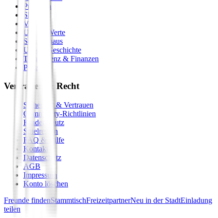
Premium
Shop
Vision
Unsere Werte
Seminarhaus
Unsere Geschichte
Transparenz & Finanzen
Presse
Vertrauen & Recht
Sicherheit & Vertrauen
Community-Richtlinien
Kinderschutz
Spielregeln
FAQ & Hilfe
Kontakt
Datenschutz
AGB
Impressum
Konto löschen
Freunde finden
Stammtisch
Freizeitpartner
Neu in der Stadt
Einladung
teilen