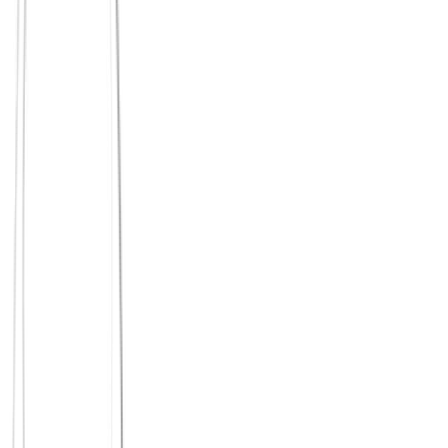
vertraute Gesichter im Alltag
ein Rahmen für wiederkehrende Begegnung
Menschen, denen du spontan schreiben kannst
Orte, an denen du nicht erst eine Rolle spielen musst