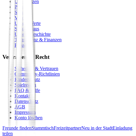
Unterstützen
Premium
Shop
Vision
Unsere Werte
Seminarhaus
Unsere Geschichte
Transparenz & Finanzen
Presse
Vertrauen & Recht
Sicherheit & Vertrauen
Community-Richtlinien
Kinderschutz
Spielregeln
FAQ & Hilfe
Kontakt
Datenschutz
AGB
Impressum
Konto löschen
Freunde finden
Stammtisch
Freizeitpartner
Neu in der Stadt
Einladung
teilen