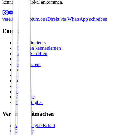
kennenlernen, lokal ankommen.
verein@principium.one
Direkt via WhatsApp schreiben
Entdecken
So funktioniert's
Menschen kennenlernen
Events & Treffen
Zirkel
Gemeinschaft
Formate
Retreats
Städte
Galerie
Journal
Vergleiche
Bald verfügbar
Verein & Mitmachen
Vereinsmitgliedschaft
Gastgeber