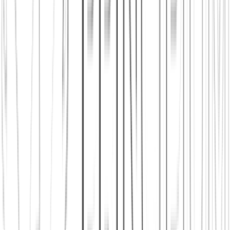
Diesen Artikel teilen
Link kopieren
Beliebte Einstiege
App herunterladen
Städte in Deutschland, Österreich und der
Schweiz
Neu in der Stadt
Einen Stammtisch finden
Shop: Audios,
Bücher und Kleidung aus dem Verein